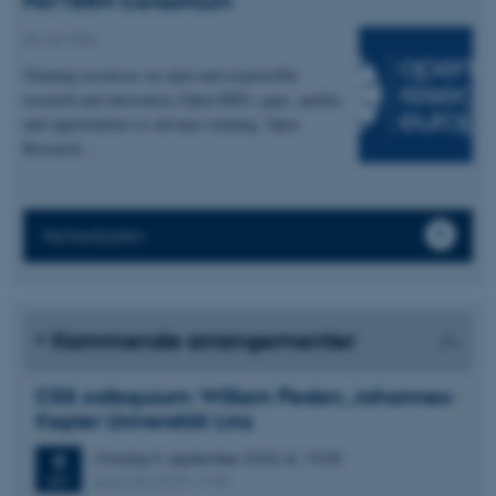
PATTERN Consortium
02. juli 2026
Training resources on open and responsible
research and innovation (Open RRI): gaps, quality
and opportunities to advance training. Open
Research…
Nyhedsarkiv
Kommende arrangementer
CSS colloquium: William Peden, Johannes-
Kepler Universität Linz
Onsdag
9.
september 2026,
kl. 13:30
9
Aud. D2 (1531-119)
SEP.