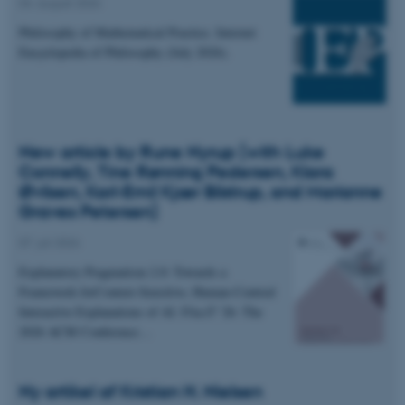
04. august 2026
Philosophy of Mathematical Practice. Internet
Encyclopedia of Philosophy (July 2026).
New article by Rune Nyrup (with Luke
Connelly, Tine Rønning Pedersen, Klara
Øvlisen, Karl-Emil Kjær Bilstrup, and Marianne
Graves Petersen)
07. juli 2026
Explanatory Pragmatism 2.0: Towards a
Framework forContext-Sensitive, Human-Centred
Interactive Explanations of AI. FAccT '26: The
2026 ACM Conference…
Ny artikel af Kristian H. Nielsen