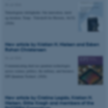
05. juli 2026
Teknologiens tidsligheder. Om innovation, inerti
og iteration. Temp - Tidsskrift for Historie, 16(32)
(2026)
New article by Kristian H. Nielsen and Esben
Rohan Christensen
04. juli 2026
Communicating dual-use quantum technologies
across science, politics, the military, and business.
EPJ Quantum Technol. (2026)
New article by Cristina Lagido, Kristian H.
Nielsen, Gitte Kragh and members of the