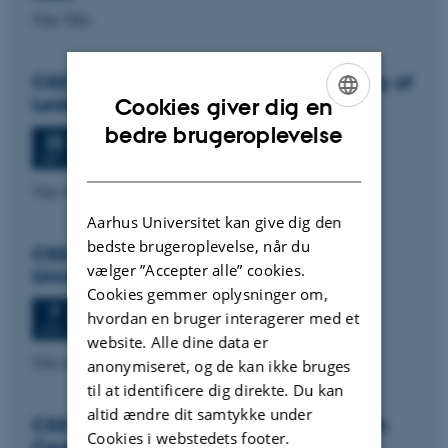
Title TBA
CSS colloquium: Paul Wouters, University of
Leiden
Cookies giver dig en
ENGLISH
bedre brugeroplevelse
Onsdag
23.
september 2026,
kl. 13:30
23
Aud. D2 (1531-119)
SEP.
DANISH
Title tba
Aarhus Universitet kan give dig den
bedste brugeroplevelse, når du
CSS colloquium: Signe Mellemgaard,
vælger ”Accepter alle” cookies.
University of Copenhagen
Cookies gemmer oplysninger om,
Onsdag
7.
oktober 2026,
kl. 13:30
7
hvordan en bruger interagerer med et
Aud. D2 (1531-119)
OKT.
website. Alle dine data er
Title tba
anonymiseret, og de kan ikke bruges
til at identificere dig direkte. Du kan
altid ændre dit samtykke under
CSS colloquium: Simon Fuglsang, Danish
Cookies i webstedets footer.
Centre for Studies in Research and