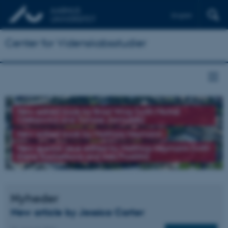
English
Center for Videnskabsstudier
New edited book by Brad Wray (with Michał
Oleksowicz and Tomasz Jarmużek)
New edited book by Matthias Heymann
New special issue edited by Matthias Heymann (with
Elena Kochetkova and Ines Prodöhl)
Nyheder
New article by Jessica Carter