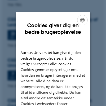
Title TBA
CSS colloquium: Paul Wouters, University of
Leiden
Cookies giver dig en
ENGLISH
bedre brugeroplevelse
Onsdag
23.
september 2026,
kl. 13:30
23
Aud. D2 (1531-119)
SEP.
DANISH
Title tba
Aarhus Universitet kan give dig den
bedste brugeroplevelse, når du
CSS colloquium: Signe Mellemgaard,
vælger ”Accepter alle” cookies.
University of Copenhagen
Cookies gemmer oplysninger om,
Onsdag
7.
oktober 2026,
kl. 13:30
7
hvordan en bruger interagerer med et
Aud. D2 (1531-119)
OKT.
website. Alle dine data er
Title tba
anonymiseret, og de kan ikke bruges
til at identificere dig direkte. Du kan
altid ændre dit samtykke under
CSS colloquium: Simon Fuglsang, Danish
Cookies i webstedets footer.
Centre for Studies in Research and