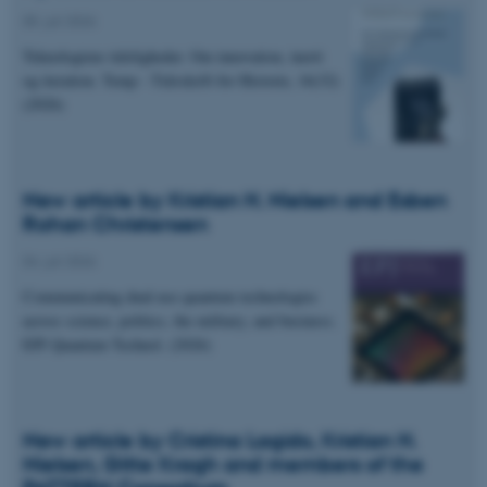
05. juli 2026
Teknologiens tidsligheder. Om innovation, inerti
og iteration. Temp - Tidsskrift for Historie, 16(32)
(2026)
New article by Kristian H. Nielsen and Esben
Rohan Christensen
04. juli 2026
Communicating dual-use quantum technologies
across science, politics, the military, and business.
EPJ Quantum Technol. (2026)
New article by Cristina Lagido, Kristian H.
Nielsen, Gitte Kragh and members of the