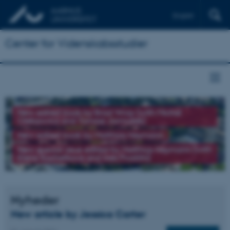
English
Center for Videnskabsstudier
New edited book by Brad Wray (with Michał
Oleksowicz and Tomasz Jarmużek)
New edited book by Matthias Heymann
New special issue edited by Matthias Heymann (with
Elena Kochetkova and Ines Prodöhl)
Nyheder
New article by Jessica Carter