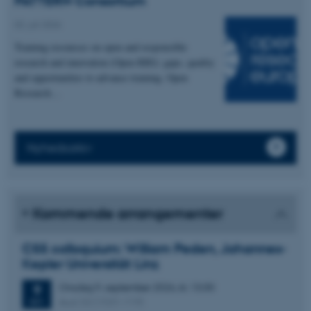
PATTERN Consortium
02. juli 2026
Training resources on open and responsible
research and innovation (Open RRI): gaps, quality
and opportunities to advance training. Open
Research…
Nyhedsarkiv
Kommende arrangementer
CSS colloquium: William Peden, Johannes-
Kepler Universität Linz
Onsdag
9.
september 2026,
kl. 13:30
9
Aud. D2 (1531-119)
SEP.