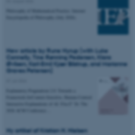
04. august 2026
Philosophy of Mathematical Practice. Internet
Encyclopedia of Philosophy (July 2026).
New article by Rune Nyrup (with Luke
Connelly, Tine Rønning Pedersen, Klara
Øvlisen, Karl-Emil Kjær Bilstrup, and Marianne
Graves Petersen)
07. juli 2026
Explanatory Pragmatism 2.0: Towards a
Framework forContext-Sensitive, Human-Centred
Interactive Explanations of AI. FAccT '26: The
2026 ACM Conference…
Ny artikel af Kristian H. Nielsen