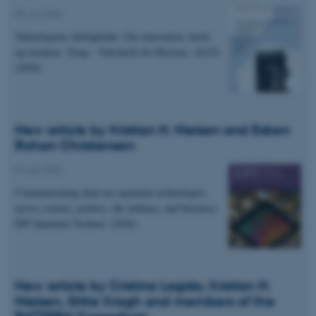
05. juli 2026
Teknologiens tidsligheder. Om innovation, inerti
og iteration. Temp - Tidsskrift for Historie, 16(32)
(2026)
New article by Kristian H. Nielsen and Esben
Rohan Christensen
04. juli 2026
Communicating dual-use quantum technologies
across science, politics, the military, and business.
EPJ Quantum Technol. (2026)
New article by Cristina Lagido, Kristian H.
Nielsen, Gitte Kragh and members of the