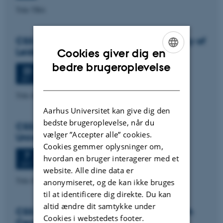
Title TBA
CSS colloquium: Paul Wouters, University of
Leiden
Cookies giver dig en
ENGLISH
bedre brugeroplevelse
Onsdag
23.
september 2026,
kl. 13:30
23
Aud. D2 (1531-119)
SEP.
DANISH
Title tba
Aarhus Universitet kan give dig den
bedste brugeroplevelse, når du
CSS colloquium: Signe Mellemgaard,
vælger ”Accepter alle” cookies.
University of Copenhagen
Cookies gemmer oplysninger om,
Onsdag
7.
oktober 2026,
kl. 13:30
7
hvordan en bruger interagerer med et
Aud. D2 (1531-119)
OKT.
website. Alle dine data er
Title tba
anonymiseret, og de kan ikke bruges
til at identificere dig direkte. Du kan
altid ændre dit samtykke under
CSS colloquium: Simon Fuglsang, Danish
Cookies i webstedets footer.
Centre for Studies in Research and