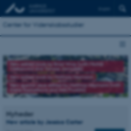
English
Center for Videnskabsstudier
New edited book by Brad Wray (with Michał
Oleksowicz and Tomasz Jarmużek)
New edited book by Matthias Heymann
New special issue edited by Matthias Heymann (with
Elena Kochetkova and Ines Prodöhl)
Nyheder
New article by Jessica Carter