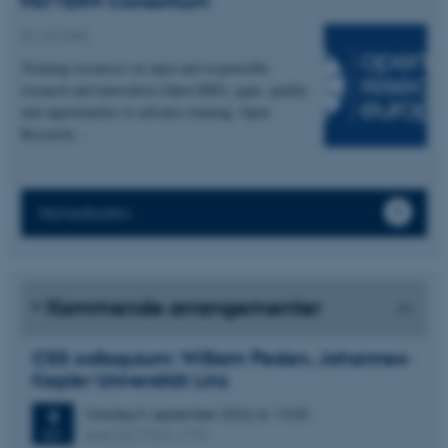
PATTERN Consortium
02. juli 2026
Training resources on open and responsible
research and innovation (Open RRI): gaps, quality
and opportunities to advance training. Open
Research…
Nyhedsarkiv
Kommende arrangementer
CSS colloquium: William Peden, Johannes-
Kepler Universität Linz
Onsdag
9.
september 2026,
kl. 13:30
9
Aud. D2 (1531-119)
SEP.