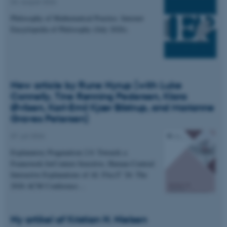
04. august 2026
Philosophy of Mathematical Practice. Internet
Encyclopedia of Philosophy (July 2026).
New article by Rune Nyrup (with Luke
Connelly, Tine Rønning Pedersen, Klara
Øvlisen, Karl-Emil Kjær Bilstrup, and Marianne
Graves Petersen)
07. juli 2026
Explanatory Pragmatism 2.0: Towards a
Framework forContext-Sensitive, Human-Centred
Interactive Explanations of AI. FAccT '26: The
2026 ACM Conference…
Ny artikel af Kristian H. Nielsen