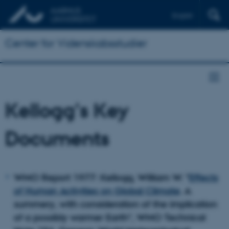
English
Center for Videnskabsstudier
Kellogg's Key
Documents
WMO Report 1977: Kellogg, William W. "
Effects
of Human Activities on Global Climate
. A
summery, with consideration of the implication
of a possibly warmer Earth", WMO Technical