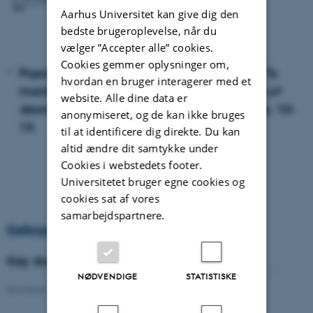
Aarhus Universitet kan give dig den
bedste brugeroplevelse, når du
vælger ”Accepter alle” cookies.
Cookies gemmer oplysninger om,
Popular article: Kellogg, William W. 1978: "Is
hvordan en bruger interagerer med et
mankind warming the earth?". In:
Bulletin of
website. Alle dine data er
Atomic Scientists
34:2 (February 1978), pp. 10-
anonymiseret, og de kan ikke bruges
19.
til at identificere dig direkte. Du kan
altid ændre dit samtykke under
Cookies i webstedets footer.
Universitetet bruger egne cookies og
cookies sat af vores
samarbejdspartnere.
Kellogg's key publications
Key documents
NØDVENDIGE
STATISTISKE
Revideret 08.09.2021