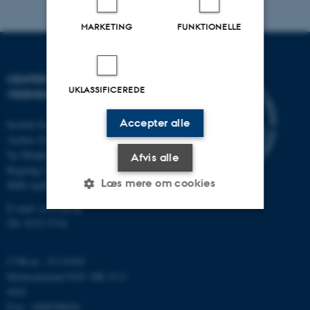
MARKETING
FUNKTIONELLE
CENTER FOR
UKLASSIFICEREDE
VIDENSKABSSTUDIER
Accepter alle
Institut for Matematik
Aarhus Universitet
Ny Munkegade 118
Afvis alle
Bygning 1530
Læs mere om cookies
8000 Aarhus C
E-mail: css@au.dk
Tlf: 8715 5718
Nødvendige
Statistiske
Marketing
Funktionelle
Uklassificerede
CVR-nr.: 31119103
Momsnummer/VAT: DK 3111
9103
P-nr.: 1008798024