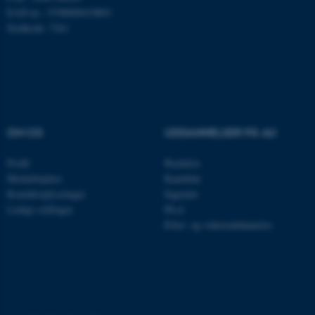
Nødvendige cookies hjælper
EAN-nr.: 5798000419803
med at gøre hjemmesiden
Stedkode: 7261
brugbar ved at aktivere nogle
grundlæggende funktioner
som navigation mm.
Hjemmesiden kan ikke
fungerer uden disse cookies.
OM OS
UDDANNELSER PÅ AU
Profil
Bachelor
Navn
Udbyder / Domæne
Medarbejdere
Kandidat
be_typo_user
TYPO3 Association
Kontaktoplysninger
Ingeniør
.au.dk
Ledige stillinger
Ph.d.
Efter- og videreuddannelse
fe_typo_user
Typo3 Association
.au.dk