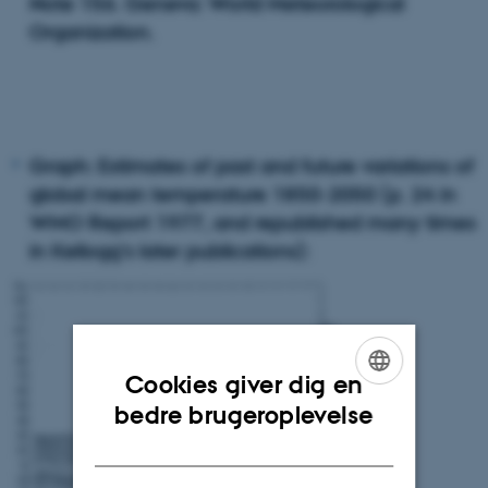
Note 156. Geneva: World Meteorological
Organization.
Graph: Estimates of past and future variations of
global mean temperature 1850-2050 (p. 24 in
WMO Report 1977, and republished many times
in Kellogg’s later publications):
Cookies giver dig en
ENGLISH
bedre brugeroplevelse
DANISH