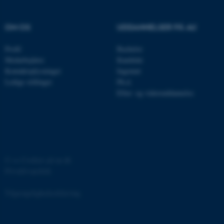
OM OS
UDDANNELSER PÅ AU
fe_typo_user
Typo3 Association
.au.dk
Profil
Bachelor
Medarbejdere
Kandidat
Kontaktoplysninger
Ingeniør
Ledige stillinger
Ph.d.
Efter- og videreuddannelse
©
—
Cookies på au.dk
Privatlivspolitik
ASP.NET_SessionId
Microsoft Corporation
.au.dk
Tilgængelighedserklæring