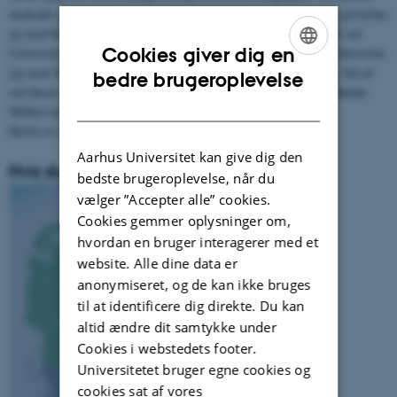
modsatte side af vejen, til venstre og rundt om hjørnet og stig her på bybus
16
mod Hasle (der står 'Hasle/Haslegårdsvej' på bussen) og stå af ved
Cookies giver dig en
Universitetet/Kemisk Institut. Der er også mulighed for at tage bybusserne
2A
mod Skejby Sygehus eller
13
mod Frydenlund/Fuglebakkevej. Stå af
ENGLISH
bedre brugeroplevelse
ved første stop på Paludan Müllersvej (det er i krydset mellem Paludan
DANISH
Müllersvej, Langelandsgade og Kaserneboulevarden).
Herfra er der få minutter til fods ad Langelandsgade.
Aarhus Universitet kan give dig den
Hvis du kommer med fly
bedste brugeroplevelse, når du
vælger ”Accepter alle” cookies.
Cookies gemmer oplysninger om,
hvordan en bruger interagerer med et
website. Alle dine data er
anonymiseret, og de kan ikke bruges
til at identificere dig direkte. Du kan
altid ændre dit samtykke under
Cookies i webstedets footer.
Universitetet bruger egne cookies og
cookies sat af vores