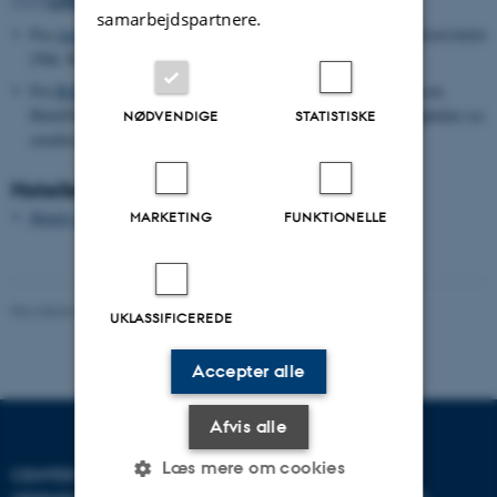
samarbejdspartnere.
Fra
Aarhus Airport/Tirstrup
går der
flybus
som holder ved Universitetet
(Ndr. Ringgade)
Fra
Billund Airport
går der
flybus
som holder ved SAS Radisson
Hotel/Scandinavian Center - få minutters gang fra Hovedbanegården (se
NØDVENDIGE
STATISTISKE
ovenfor).
Hoteller
Hotels in Denmark - Århus
MARKETING
FUNKTIONELLE
Revideret 26.06.2025
UKLASSIFICEREDE
Accepter alle
Afvis alle
Læs mere om cookies
CENTER FOR