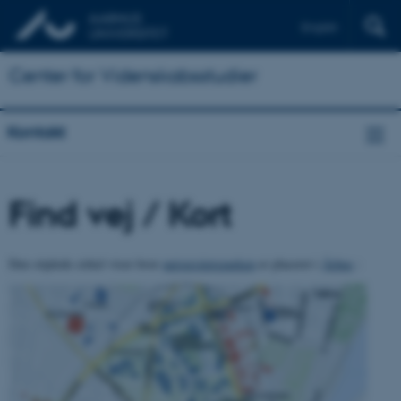
English
Center for Videnskabsstudier
Kontakt
Find vej / Kort
Den stiplede cirkel viser hvor
universitetsparken
er placeret i
Århus
: