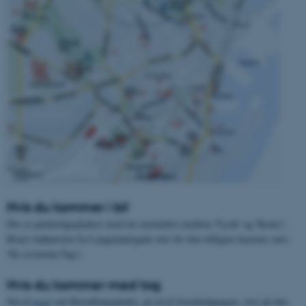
Hvis du kommer i bil
Der er parkeringspladser nord for instituttet (mellem 'Fysik' og 'Kemi').
Benyt indkørslen fra Langelandsgade over for den tidligere kaserne (nuv.
'De æstetiske Fag').
Hvis du kommer med tog
Stå af
toget
ved Hovedbanegården, gå ud af hovedindgangen, over på den