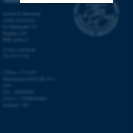
VIDENSKABSSTUDIER
Institut for Matematik
Nødvendige
Statistiske
Marketing
Aarhus Universitet
Funktionelle
Uklassificerede
Ny Munkegade 118
Bygning 1530
8000 Aarhus C
E-mail: css@au.dk
Nødvendige cookies hjælper
Tlf: 8715 5718
med at gøre hjemmesiden
brugbar ved at aktivere nogle
grundlæggende funktioner
CVR-nr.: 31119103
Momsnummer/VAT: DK 3111
som navigation mm.
9103
Hjemmesiden kan ikke
P-nr.: 1008798024
fungerer uden disse cookies.
EAN-nr.: 5798000419803
Stedkode: 7261
Navn
Udbyder / Domæne
be_typo_user
TYPO3 Association
.au.dk