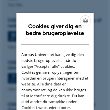
Title TBA
CSS colloquium: Paul Wouters, University of
Leiden
Cookies giver dig en
ENGLISH
bedre brugeroplevelse
Onsdag
23.
september 2026,
kl. 13:30
23
Aud. D2 (1531-119)
SEP.
DANISH
Title tba
Aarhus Universitet kan give dig den
bedste brugeroplevelse, når du
CSS colloquium: Signe Mellemgaard,
vælger ”Accepter alle” cookies.
University of Copenhagen
Cookies gemmer oplysninger om,
Onsdag
7.
oktober 2026,
kl. 13:30
7
hvordan en bruger interagerer med et
Aud. D2 (1531-119)
OKT.
website. Alle dine data er
Title tba
anonymiseret, og de kan ikke bruges
til at identificere dig direkte. Du kan
altid ændre dit samtykke under
CSS colloquium: Simon Fuglsang, Danish
Cookies i webstedets footer.
Centre for Studies in Research and