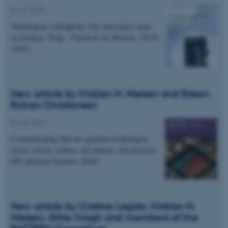
05. juli 2026
Teknologiens tidsligheder. Om innovation, inerti
og iteration. Temp - Tidsskrift for Historie, 16(32)
(2026)
New article by Kristian H. Nielsen and Esben
Rohan Christensen
04. juli 2026
Communicating dual-use quantum technologies
across science, politics, the military, and business.
EPJ Quantum Technol. (2026)
New article by Cristina Lagido, Kristian H.
Nielsen, Gitte Kragh and members of the