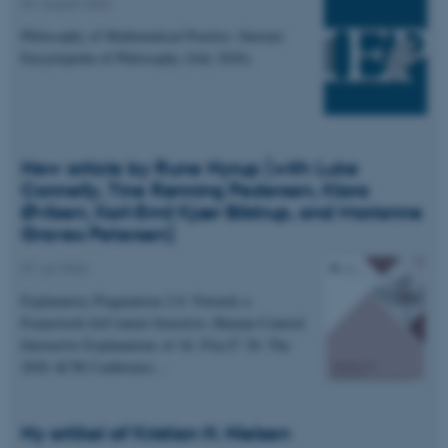
04. august 2026
Philosophy of Mathematical Practice. Internet
Encyclopedia of Philosophy (July 2026).
New article by Rune Nyrup (with Luke
Connelly, Tine Rønning Pedersen, Klara
Øvlisen, Karl-Emil Kjær Bilstrup, and Marianne
Graves Petersen)
07. juli 2026
Explanatory Pragmatism 2.0: Towards a
Framework forContext-Sensitive, Human-Centred
Interactive Explanations of AI. FAccT '26: The
2026 ACM Conference…
Ny artikel af Kristian H. Nielsen