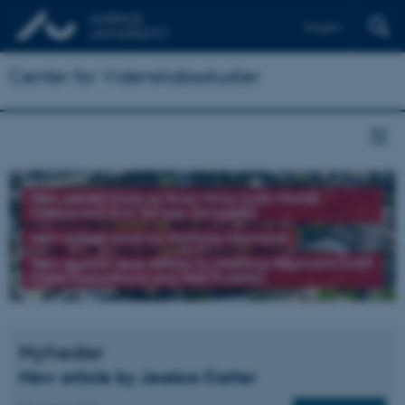
English
Center for Videnskabsstudier
New edited book by Brad Wray (with Michał
Oleksowicz and Tomasz Jarmużek)
New edited book by Matthias Heymann
New special issue edited by Matthias Heymann (with
Elena Kochetkova and Ines Prodöhl)
Nyheder
New article by Jessica Carter