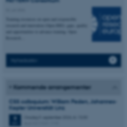
PATTERN Consortium
02. juli 2026
Training resources on open and responsible
research and innovation (Open RRI): gaps, quality
and opportunities to advance training. Open
Research…
Nyhedsarkiv
Kommende arrangementer
CSS colloquium: William Peden, Johannes-
Kepler Universität Linz
Onsdag
9.
september 2026,
kl. 13:30
9
Aud. D2 (1531-119)
SEP.