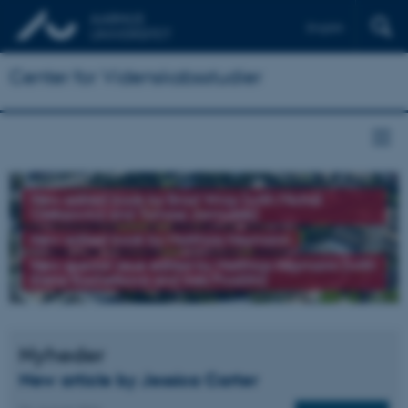
English
Center for Videnskabsstudier
New edited book by Brad Wray (with Michał
Oleksowicz and Tomasz Jarmużek)
New edited book by Matthias Heymann
New special issue edited by Matthias Heymann (with
Elena Kochetkova and Ines Prodöhl)
Nyheder
New article by Jessica Carter