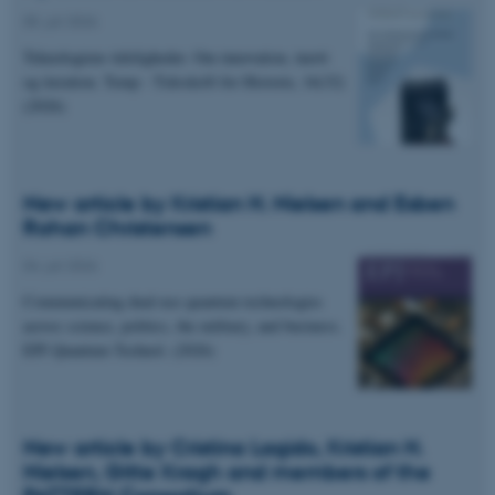
05. juli 2026
Teknologiens tidsligheder. Om innovation, inerti
og iteration. Temp - Tidsskrift for Historie, 16(32)
(2026)
New article by Kristian H. Nielsen and Esben
Rohan Christensen
04. juli 2026
Communicating dual-use quantum technologies
across science, politics, the military, and business.
EPJ Quantum Technol. (2026)
New article by Cristina Lagido, Kristian H.
Nielsen, Gitte Kragh and members of the