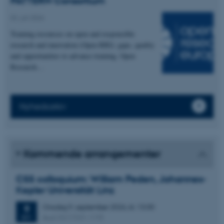
PATTERN Consortium
02. juli 2026
Training resources on open and responsible
research and innovation (Open RRI): gaps, quality
and opportunities to advance training. Open
Research…
Nyhedsarkiv
Kommende arrangementer
CSS colloquium: William Peden, Johannes-
Kepler Universität Linz
Onsdag
9.
september 2026,
kl. 13:30
9
Aud. D2 (1531-119)
SEP.