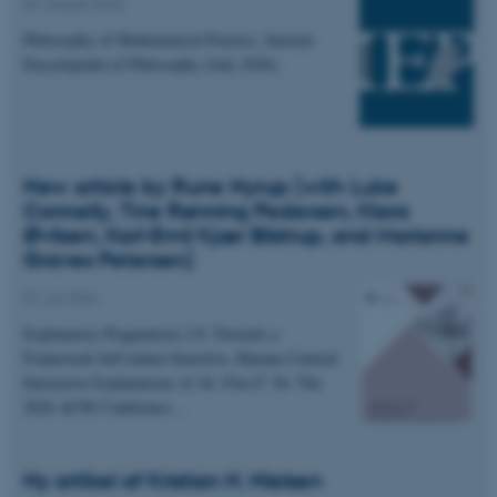
04. august 2026
Philosophy of Mathematical Practice. Internet
Encyclopedia of Philosophy (July 2026).
New article by Rune Nyrup (with Luke
Connelly, Tine Rønning Pedersen, Klara
Øvlisen, Karl-Emil Kjær Bilstrup, and Marianne
Graves Petersen)
07. juli 2026
Explanatory Pragmatism 2.0: Towards a
Framework forContext-Sensitive, Human-Centred
Interactive Explanations of AI. FAccT '26: The
2026 ACM Conference…
Ny artikel af Kristian H. Nielsen