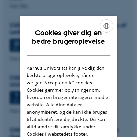
Title TBA
CSS colloquium: Paul Wouters, University of
Leiden
Cookies giver dig en
ENGLISH
bedre brugeroplevelse
Onsdag
23.
september 2026,
kl. 13:30
23
Aud. D2 (1531-119)
SEP.
DANISH
Title tba
Aarhus Universitet kan give dig den
bedste brugeroplevelse, når du
CSS colloquium: Signe Mellemgaard,
vælger ”Accepter alle” cookies.
University of Copenhagen
Cookies gemmer oplysninger om,
Onsdag
7.
oktober 2026,
kl. 13:30
7
hvordan en bruger interagerer med et
Aud. D2 (1531-119)
OKT.
website. Alle dine data er
Title tba
anonymiseret, og de kan ikke bruges
til at identificere dig direkte. Du kan
altid ændre dit samtykke under
CSS colloquium: Simon Fuglsang, Danish
Cookies i webstedets footer.
Centre for Studies in Research and