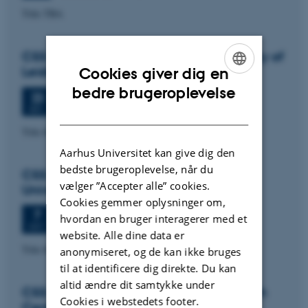
Title TBA
CSS colloquium: Paul Wouters, University of
Leiden
Cookies giver dig en
ENGLISH
bedre brugeroplevelse
Onsdag
23.
september 2026,
kl. 13:30
23
Aud. D2 (1531-119)
SEP.
DANISH
Title tba
Aarhus Universitet kan give dig den
bedste brugeroplevelse, når du
CSS colloquium: Signe Mellemgaard,
vælger ”Accepter alle” cookies.
University of Copenhagen
Cookies gemmer oplysninger om,
Onsdag
7.
oktober 2026,
kl. 13:30
7
hvordan en bruger interagerer med et
Aud. D2 (1531-119)
OKT.
website. Alle dine data er
Title tba
anonymiseret, og de kan ikke bruges
til at identificere dig direkte. Du kan
altid ændre dit samtykke under
CSS colloquium: Simon Fuglsang, Danish
Cookies i webstedets footer.
Centre for Studies in Research and