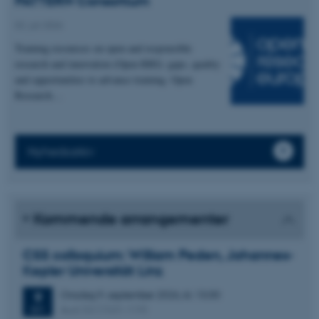
PATTERN Consortium
02. juli 2026
Training resources on open and responsible
research and innovation (Open RRI): gaps, quality
and opportunities to advance training. Open
Research…
Nyhedsarkiv
Kommende arrangementer
CSS colloquium: William Peden, Johannes-
Kepler Universität Linz
Onsdag
9.
september 2026,
kl. 13:30
9
Aud. D2 (1531-119)
SEP.