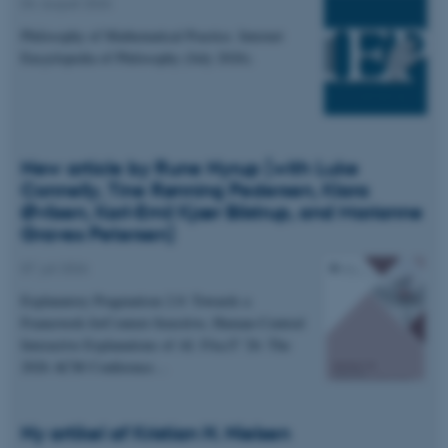
04. august 2026
Philosophy of Mathematical Practice. Internet
Encyclopedia of Philosophy (July 2026).
New article by Rune Nyrup (with Luke
Connelly, Tine Rønning Pedersen, Klara
Øvlisen, Karl-Emil Kjær Bilstrup, and Marianne
Graves Petersen)
07. juli 2026
Explanatory Pragmatism 2.0: Towards a
Framework forContext-Sensitive, Human-Centred
Interactive Explanations of AI. FAccT '26: The
2026 ACM Conference…
Ny artikel af Kristian H. Nielsen