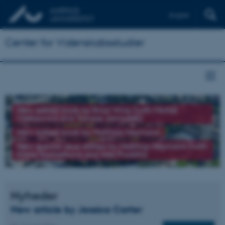
English
Center for Videnskabsstudier
New edited book by Brad Wray (with Michał
Oleksowicz and Tomasz Jarmużek)
New edited book by Matthias Heymann
New special issue edited by Matthias Heymann (with
Elena Kochetkova and Ines Prodöhl)
Nyheder
New article by Jessica Carter