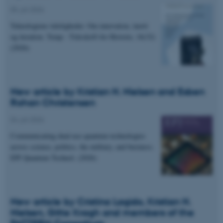
05. juli 2026
Teknologiens tidsligheder. Om innovation, inerti
og iteration. Temp - Tidsskrift for Historie, 16(32)
(2026)
New article by Kristian H. Nielsen and Esben
Rohan Christensen
04. juli 2026
Communicating dual-use quantum technologies
across science, politics, the military, and business.
EPJ Quantum Technol. (2026)
New article by Cristina Lagido, Kristian H.
Nielsen, Gitte Kragh and members of the