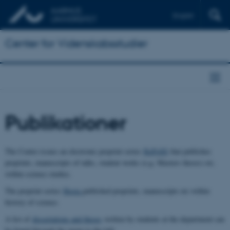
English
Center for Videnskabsstudier
Publikationer
The Centre issues an electronic preprint series
RePoSS
that publishes
preprints, manuscripts of talks, student works (e.g. Masters theses) etc.
within science studies.
The preprint series
Hosta
published preprints, manuscripts etc within
history of science.
A list of
dissertations and theses
written by students at the department can