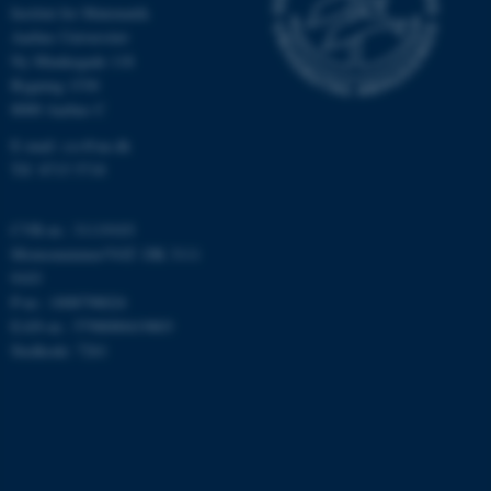
grundlæggende funktioner
Institut for Matematik
som navigation mm.
Aarhus Universitet
Hjemmesiden kan ikke
Ny Munkegade 118
fungerer uden disse cookies.
Bygning 1530
8000 Aarhus C
E-mail: css@au.dk
Tlf: 8715 5718
Navn
Udbyder / Domæne
be_typo_user
TYPO3 Association
.au.dk
CVR-nr.: 31119103
Momsnummer/VAT: DK 3111
9103
P-nr.: 1008798024
fe_typo_user
Typo3 Association
EAN-nr.: 5798000419803
.au.dk
Stedkode: 7261