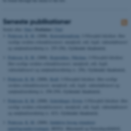
be found through the menu to the left.
Seneste publikationer
Forfatter
Sortér efter:
Dato
|
|
Titel
Pedersen, K. M.
(2008).
Konventionalisme
. I
Filosofisk leksikon: Den
vestlige verdens erkendelsesteori, metafysik, etik, logik, videnskabsteori
og samfundstænkning
(s. 255-256). Gyldendal Akademisk.
Pedersen, K. M.
(2008).
Kopernikus, Nikolaus
. I
Filosofisk leksikon:
Den vestlige verdens erkendelsesteori, metafysik, etik, logik,
videnskabsteori og samfundstænkning
(s. 256). Gyldendal Akademisk.
Pedersen, K. M.
(2008).
Kraft
. I
Filosofisk leksikon: Den vestlige
verdens erkendelsesteori, metafysik, etik, logik, videnskabsteori og
samfundstænkning
(s. 258-259). Gyldendal Akademisk.
Pedersen, K. M.
(2008).
Schrödinger, Erwin
. I
Filosofisk leksikon: Den
vestlige verdens erkendelsesteori, metafysik, etik, logik, videnskabsteori
og samfundstænkning
(s. 423). Gyldendal Akademisk.
Pedersen, K. M.
(2009).
Induktive forsøg stimulerer
naturfagsundervisningen
.
MONA: Matematik og Naturfagsdidaktik
,