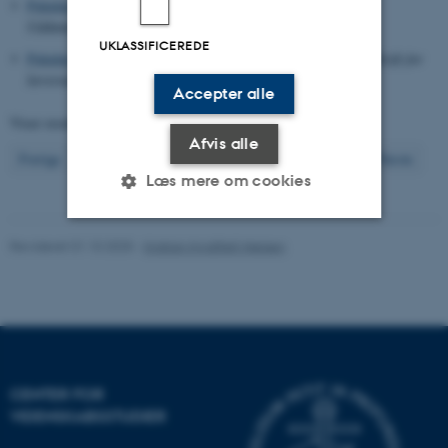
Paludan, K.
(2001).
Man kan ikke spille violin på et klaver
.
Uddannelse
, (7).
UKLASSIFICEREDE
Paludan, K.
(2001).
Naturfagenes fagligheder
.
Kvan - et tidsskrift for
læreruddannelsen og folkeskolen
,
60
.
Accepter alle
Viser resultater
341 til 360
ud af
2662
Afvis alle
18
Forrige
14
15
16
17
19
20
21
22
23
Næste
Læs mere om cookies
Revideret 01.10.2025
-
Kristian Hvidtfelt Nielsen
Nødvendige
Statistiske
Marketing
Funktionelle
Uklassificerede
Nødvendige cookies hjælper
CENTER FOR
med at gøre hjemmesiden
VIDENSKABSSTUDIER
brugbar ved at aktivere nogle