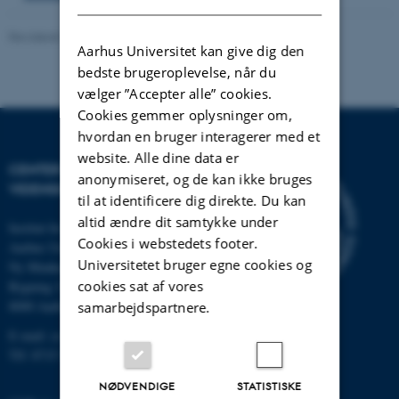
Revideret 22.06.2023
-
Samuel Schindler
Aarhus Universitet kan give dig den
bedste brugeroplevelse, når du
vælger ”Accepter alle” cookies.
Cookies gemmer oplysninger om,
hvordan en bruger interagerer med et
website. Alle dine data er
CENTER FOR
anonymiseret, og de kan ikke bruges
VIDENSKABSSTUDIER
til at identificere dig direkte. Du kan
altid ændre dit samtykke under
Institut for Matematik
Cookies i webstedets footer.
Aarhus Universitet
Universitetet bruger egne cookies og
Ny Munkegade 118
cookies sat af vores
Bygning 1530
8000 Aarhus C
samarbejdspartnere.
E-mail: css@au.dk
Tlf: 8715 5718
NØDVENDIGE
STATISTISKE