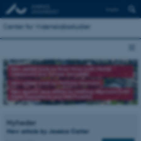
English
Center for Videnskabsstudier
New edited book by Brad Wray (with Michał
Oleksowicz and Tomasz Jarmużek)
New edited book by Matthias Heymann
New special issue edited by Matthias Heymann (with
Elena Kochetkova and Ines Prodöhl)
Nyheder
New article by Jessica Carter