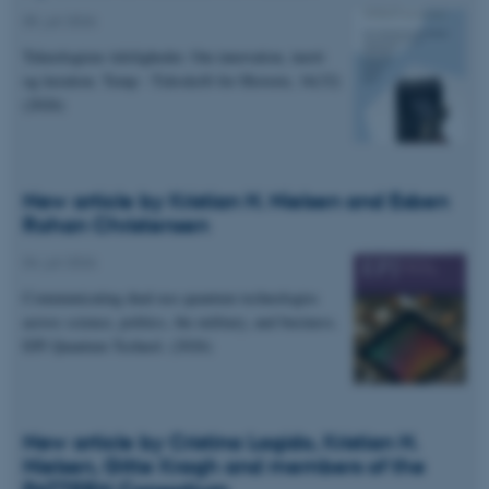
05. juli 2026
Teknologiens tidsligheder. Om innovation, inerti
og iteration. Temp - Tidsskrift for Historie, 16(32)
(2026)
New article by Kristian H. Nielsen and Esben
Rohan Christensen
04. juli 2026
Communicating dual-use quantum technologies
across science, politics, the military, and business.
EPJ Quantum Technol. (2026)
New article by Cristina Lagido, Kristian H.
Nielsen, Gitte Kragh and members of the