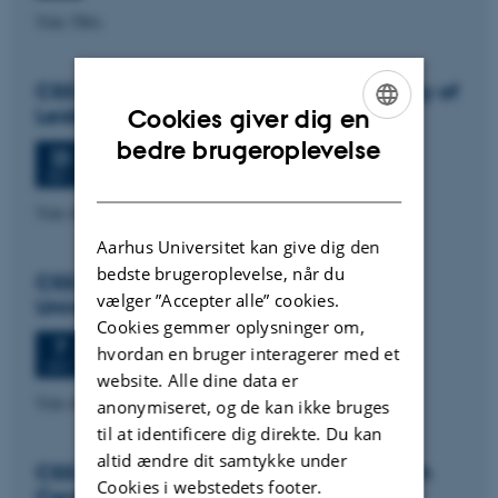
Title TBA
CSS colloquium: Paul Wouters, University of
Leiden
Cookies giver dig en
ENGLISH
bedre brugeroplevelse
Onsdag
23.
september 2026,
kl. 13:30
23
Aud. D2 (1531-119)
SEP.
DANISH
Title tba
Aarhus Universitet kan give dig den
bedste brugeroplevelse, når du
CSS colloquium: Signe Mellemgaard,
vælger ”Accepter alle” cookies.
University of Copenhagen
Cookies gemmer oplysninger om,
Onsdag
7.
oktober 2026,
kl. 13:30
7
hvordan en bruger interagerer med et
Aud. D2 (1531-119)
OKT.
website. Alle dine data er
Title tba
anonymiseret, og de kan ikke bruges
til at identificere dig direkte. Du kan
altid ændre dit samtykke under
CSS colloquium: Simon Fuglsang, Danish
Cookies i webstedets footer.
Centre for Studies in Research and