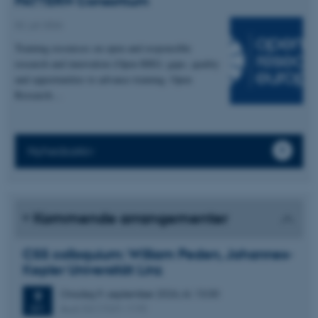
PATTERN Consortium
02. juli 2026
Training resources on open and responsible
research and innovation (Open RRI): gaps, quality
and opportunities to advance training. Open
Research…
Nyhedsarkiv
Kommende arrangementer
CSS colloquium: William Peden, Johannes-
Kepler Universität Linz
Onsdag
9.
september 2026,
kl. 13:30
9
Aud. D2 (1531-119)
SEP.