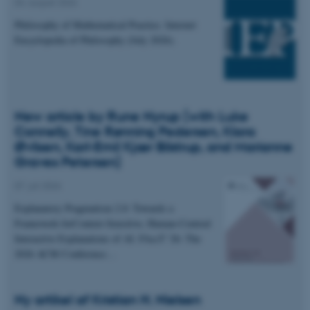
04. august 2026
Philosophy of Mathematical Practice. Internet
Encyclopedia of Philosophy (July 2026).
New article by Rune Nyrup (with Luke
Connelly, Tine Rønning Pedersen, Klara
Øvlisen, Karl-Emil Kjær Bilstrup, and Marianne
Graves Petersen)
07. juli 2026
Explanatory Pragmatism 2.0: Towards a
Framework forContext-Sensitive, Human-Centred
Interactive Explanations of AI. FAccT '26: The
2026 ACM Conference…
Ny artikel af Kristian H. Nielsen