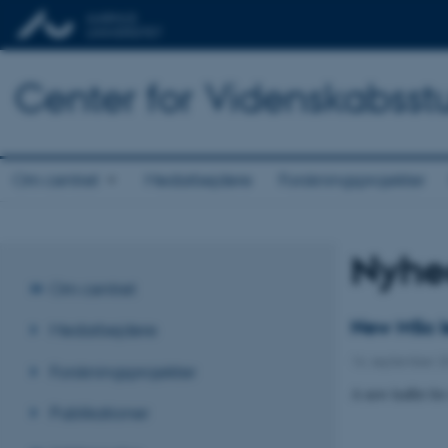
Center for Videnskabsst
Om centret
Medarbejdere
Forskningsprojekter
Nyhe
Om centret
New MSc l
Medarbejdere
16. september 
Forskningsprojekter
A new leaflet f
Publikationer