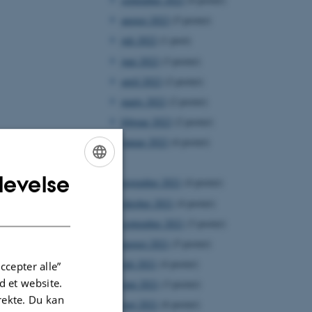
august 2022
(5 poster)
juli 2022
(1 post)
juni 2022
(3 poster)
april 2022
(2 poster)
marts 2022
(2 poster)
februar 2022
(2 poster)
januar 2022
(4 poster)
2021
levelse
ENGLISH
november 2021
(4 poster)
oktober 2021
(4 poster)
DANISH
september 2021
(3 poster)
august 2021
(5 poster)
juli 2021
(4 poster)
ccepter alle”
 et website.
juni 2021
(3 poster)
irekte. Du kan
maj 2021
(6 poster)