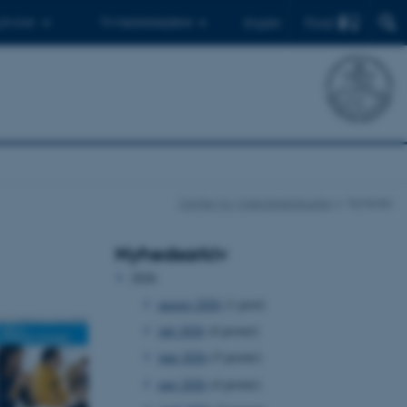
Find
 ph.d.er
Til medarbejdere
English
Center for Videnskabsstudier
Nyheder
Nyhedsarkiv
2026
august 2026
(1 post)
juli 2026
(4 poster)
juni 2026
(5 poster)
maj 2026
(4 poster)