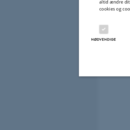
altid ændre di
cookies og coo
NØDVENDIGE
Nødvendige
Nødvendige cooki
grundlæggende fu
cookies.