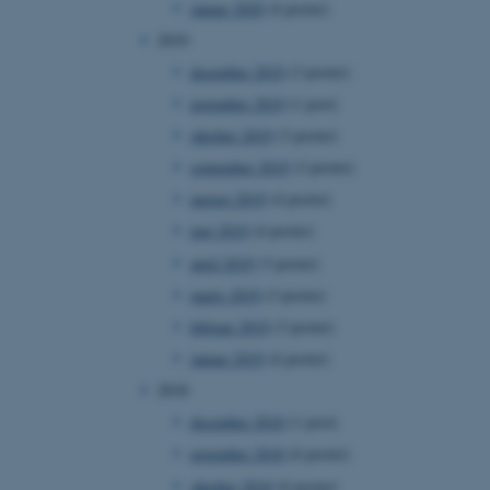
januar 2020
(4 poster)
2019
december 2019
(3 poster)
november 2019
(1 post)
 vores CMS-udbyder,
identificere en backend-
oktober 2019
(3 poster)
bruger er logget ind i
september 2019
(3 poster)
rbundet med Typo3-
august 2019
(4 poster)
emet. Det bruges generelt
ntifikator for at gøre det
maj 2019
(4 poster)
præferencer, men i mange
 ikke nødvendigt, da det
april 2019
(3 poster)
lt af platformen, skønt
webstedsadministratorer. I
marts 2019
(3 poster)
dstillet til at blive
en browsersession. Det
februar 2019
(3 poster)
entifikator i stedet for
januar 2019
(4 poster)
ose platform session
emmesider, som er skrevet
2018
gi. Den bruges af serveren
onym brugersession.
december 2018
(1 post)
session cookie, brugt af
november 2018
(6 poster)
Bruges normalt til at
ugersession af serveren.
oktober 2018
(6 poster)