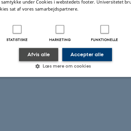
t samtykke under Cookies i webstedets footer. Universitetet br
kies sat af vores samarbejdspartnere.
STATISTISKE
MARKETING
FUNKTIONELLE
Afvis alle
Accepter alle
Læs mere om cookies
Statistiske
Marketing
Funktionelle
es hjælper med at gøre hjemmesiden brugbar ved at aktiv
nktioner som navigation mm. Hjemmesiden kan ikke funge