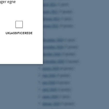
uger egne
april 2021
(1 post)
marts 2021
(7 poster)
februar 2021
(1 post)
januar 2021
(5 poster)
2020
UKLASSIFICEREDE
december 2020
(1 post)
november 2020
(7 poster)
oktober 2020
(3 poster)
september 2020
(3 poster)
august 2020
(6 poster)
Uklassificerede
juni 2020
(5 poster)
maj 2020
(4 poster)
april 2020
(2 poster)
ere nogle
marts 2020
(1 post)
rer uden disse
februar 2020
(3 poster)