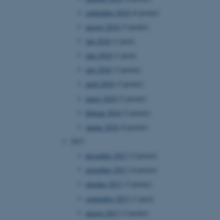
ebsites run on the Windows
september 2018
(6 poster)
is used for load balancing
 page requests are routed
august 2018
(5 poster)
y browsing session.
juli 2018
(1 post)
crosoft to securely verify
juni 2018
(1 post)
crosoft to securely verify
maj 2018
(3 poster)
april 2018
(3 poster)
istinguish between
 beneficial for the
marts 2018
(2 poster)
e valid reports on the use
februar 2018
(2 poster)
istinguish between
januar 2018
(4 poster)
 beneficial for the
e valid reports on the use
2017
december 2017
(2 poster)
istinguish between
 beneficial for the
november 2017
(4 poster)
e valid reports on the use
oktober 2017
(3 poster)
ure as a hosting platform
september 2017
(1 post)
ing, this cookie ensures
isitor browsing session
august 2017
(3 poster)
he same server in the