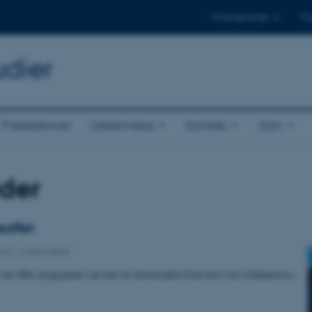
Til studerende
Til
udier
Publikationer
Uddannelse
Kontakt
Sam
der
eaflet
2013
-
Uddannelse
or our MSc programme can now be downloaded from here (see Uddannelse).