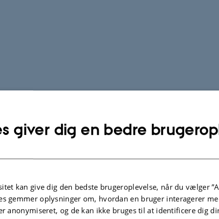
s giver dig en bedre brugerop
itet kan give dig den bedste brugeroplevelse, når du vælger ”A
es gemmer oplysninger om, hvordan en bruger interagerer med
er anonymiseret, og de kan ikke bruges til at identificere dig d