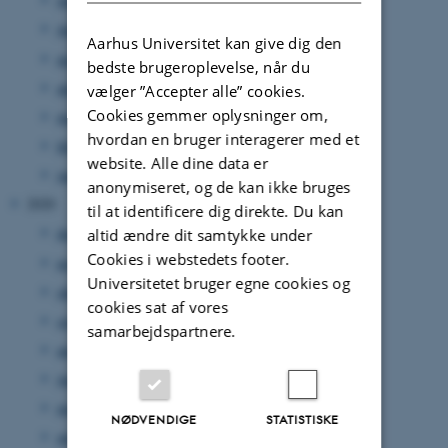
juni 2021
(3 poster)
Aarhus Universitet kan give dig den
maj 2021
(6 poster)
bedste brugeroplevelse, når du
april 2021
(1 post)
vælger ”Accepter alle” cookies.
Cookies gemmer oplysninger om,
marts 2021
(7 poster)
hvordan en bruger interagerer med et
februar 2021
(1 post)
website. Alle dine data er
januar 2021
(5 poster)
anonymiseret, og de kan ikke bruges
2020
til at identificere dig direkte. Du kan
december 2020
(1 post)
altid ændre dit samtykke under
Cookies i webstedets footer.
november 2020
(7 poster)
Universitetet bruger egne cookies og
oktober 2020
(3 poster)
cookies sat af vores
september 2020
(3 poster)
samarbejdspartnere.
august 2020
(6 poster)
juni 2020
(5 poster)
maj 2020
(4 poster)
NØDVENDIGE
STATISTISKE
april 2020
(2 poster)