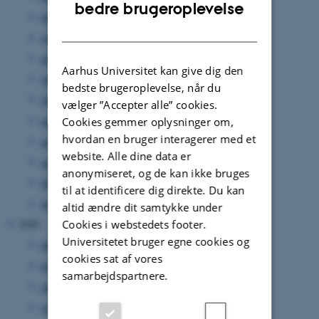
ENGLISH
bedre brugeroplevelse
oktober 2021
(4 poster)
DANISH
september 2021
(3 poster)
august 2021
(5 poster)
Aarhus Universitet kan give dig den
juli 2021
(4 poster)
bedste brugeroplevelse, når du
juni 2021
(3 poster)
vælger ”Accepter alle” cookies.
maj 2021
(6 poster)
Cookies gemmer oplysninger om,
hvordan en bruger interagerer med et
april 2021
(1 post)
website. Alle dine data er
marts 2021
(7 poster)
anonymiseret, og de kan ikke bruges
februar 2021
(1 post)
til at identificere dig direkte. Du kan
januar 2021
(5 poster)
altid ændre dit samtykke under
Cookies i webstedets footer.
2020
Universitetet bruger egne cookies og
december 2020
(1 post)
cookies sat af vores
november 2020
(7 poster)
samarbejdspartnere.
oktober 2020
(3 poster)
september 2020
(3 poster)