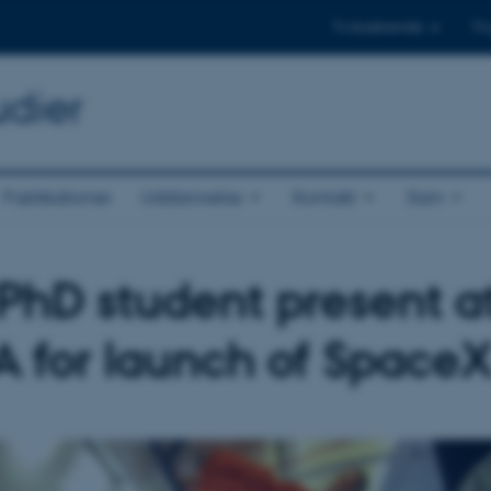
Til studerende
Til
udier
Publikationer
Uddannelse
Kontakt
Sam
PhD student present a
 for launch of Space