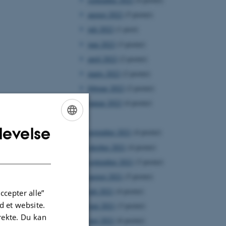
august 2022
(5 poster)
juli 2022
(1 post)
juni 2022
(3 poster)
april 2022
(2 poster)
marts 2022
(2 poster)
februar 2022
(2 poster)
januar 2022
(4 poster)
2021
levelse
ENGLISH
november 2021
(4 poster)
oktober 2021
(4 poster)
DANISH
september 2021
(3 poster)
august 2021
(5 poster)
juli 2021
(4 poster)
ccepter alle”
 et website.
juni 2021
(3 poster)
irekte. Du kan
maj 2021
(6 poster)