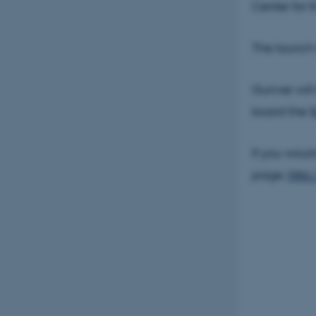
Center for 
The launch 
Gunver will
board the S
If you woul
page;
http