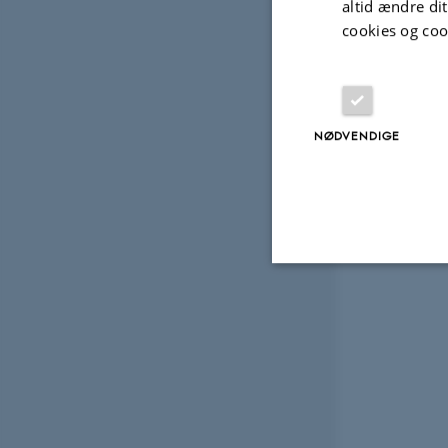
altid ændre di
cookies og coo
NØDVENDIGE
Nødvendige
Nødvendige cooki
grundlæggende fu
cookies.