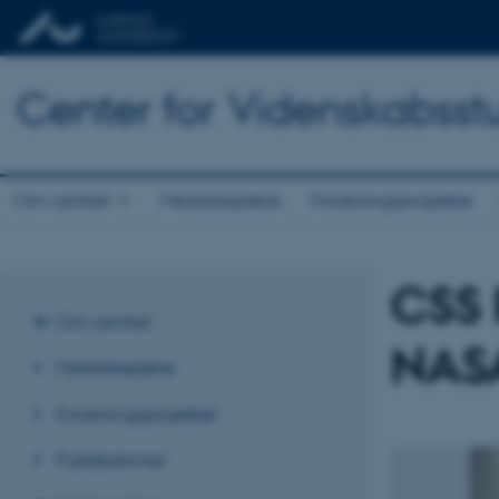
Center for Videnskabsst
Om centret
Medarbejdere
Forskningsprojekter
CSS 
Om centret
NASA
Medarbejdere
Forskningsprojekter
Publikationer