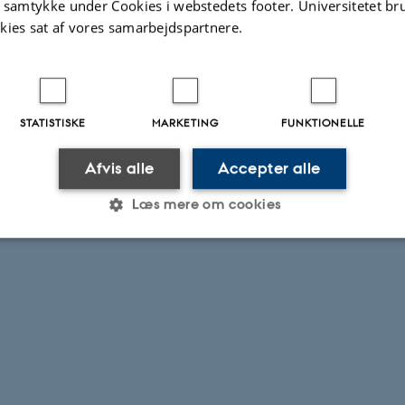
t samtykke under Cookies i webstedets footer. Universitetet br
kies sat af vores samarbejdspartnere.
STATISTISKE
MARKETING
FUNKTIONELLE
Afvis alle
Accepter alle
Læs mere om cookies
Statistiske
Marketing
Funktionelle
es hjælper med at gøre hjemmesiden brugbar ved at aktiv
nktioner som navigation mm. Hjemmesiden kan ikke funge