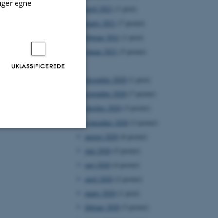
uger egne
april 2021
(1 post)
marts 2021
(7 poster)
februar 2021
(1 post)
januar 2021
(5 poster)
2020
UKLASSIFICEREDE
december 2020
(1 post)
november 2020
(7 poster)
oktober 2020
(3 poster)
september 2020
(3 poster)
august 2020
(6 poster)
Uklassificerede
juni 2020
(5 poster)
maj 2020
(4 poster)
april 2020
(2 poster)
ere nogle
marts 2020
(1 post)
rer uden disse
februar 2020
(3 poster)