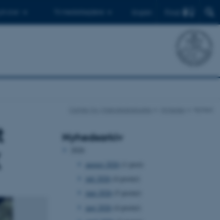
Find
 ph.d.er
Til medarbejdere
English
Center for Videnskabsstudier
Nyheder
Nyhed
t
Nyhedsarkiv
2026
X
august 2026
(1 post)
juli 2026
(4 poster)
juni 2026
(5 poster)
maj 2026
(4 poster)