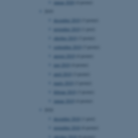
januar 2020
(4 poster)
2019
december 2019
(3 poster)
november 2019
(1 post)
 vores CMS-udbyder,
identificere en backend-
oktober 2019
(3 poster)
bruger er logget ind i
september 2019
(3 poster)
rbundet med Typo3-
august 2019
(4 poster)
emet. Det bruges generelt
ntifikator for at gøre det
maj 2019
(4 poster)
præferencer, men i mange
 ikke nødvendigt, da det
april 2019
(3 poster)
lt af platformen, skønt
webstedsadministratorer. I
marts 2019
(3 poster)
dstillet til at blive
en browsersession. Det
februar 2019
(3 poster)
entifikator i stedet for
januar 2019
(4 poster)
ose platform session
emmesider, som er skrevet
2018
gi. Den bruges af serveren
onym brugersession.
december 2018
(1 post)
session cookie, brugt af
november 2018
(6 poster)
Bruges normalt til at
ugersession af serveren.
oktober 2018
(6 poster)