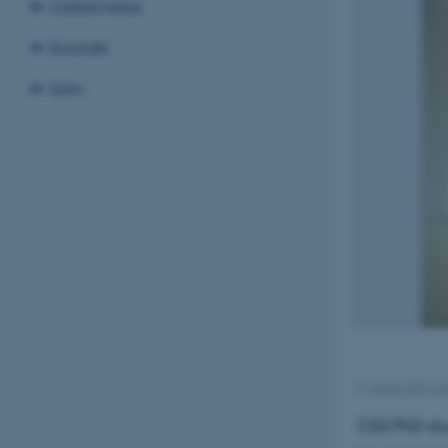
Uddannelse
Kontakt
Sam
7. marts 2014
a
CSS PhD stu