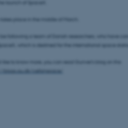
the launch of SpaceX.
takes place in the middle of March.
 be following a team of Danish researchers, who have can
paceX, which is destined for the international space statio
d like to know more, you can read Gunver's blog on this
://blogs.au.dk/cellsinspace/