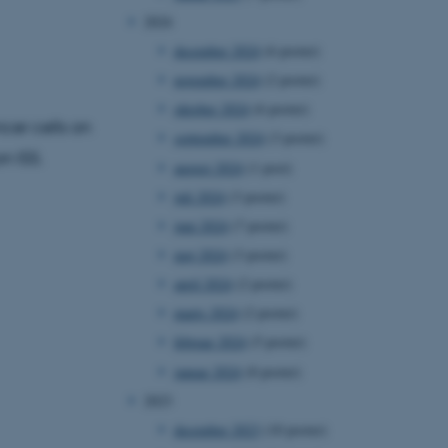
2024
december 2024
(6 poster)
november 2024
(2 poster)
oktober 2024
(6 poster)
cer cells on
september 2024
(3 poster)
n ISS.
august 2024
(1 post)
juli 2024
(3 poster)
juni 2024
(7 poster)
maj 2024
(3 poster)
april 2024
(2 poster)
marts 2024
(2 poster)
februar 2024
(5 poster)
januar 2024
(8 poster)
2023
december 2023
(10 poster)