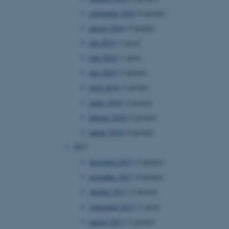
ebsites run on the Windows
september 2018
(6 poster)
is used for load balancing
 page requests are routed
august 2018
(5 poster)
y browsing session.
juli 2018
(1 post)
crosoft to securely verify
juni 2018
(1 post)
crosoft to securely verify
maj 2018
(3 poster)
april 2018
(3 poster)
istinguish between
 beneficial for the
marts 2018
(2 poster)
e valid reports on the use
februar 2018
(2 poster)
istinguish between
januar 2018
(4 poster)
 beneficial for the
e valid reports on the use
2017
december 2017
(2 poster)
istinguish between
 beneficial for the
november 2017
(4 poster)
e valid reports on the use
oktober 2017
(3 poster)
ure as a hosting platform
september 2017
(1 post)
ing, this cookie ensures
isitor browsing session
august 2017
(3 poster)
he same server in the