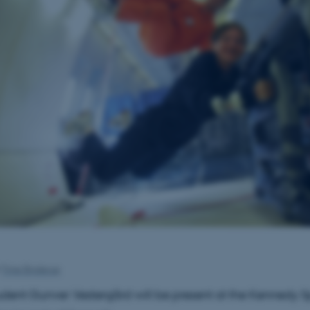
f
Trine Binderup
dent Gunver Vestergård will be present at the Kennedy 