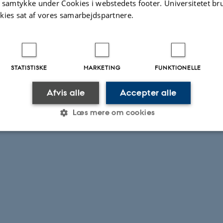
t samtykke under Cookies i webstedets footer. Universitetet br
kies sat af vores samarbejdspartnere.
STATISTISKE
MARKETING
FUNKTIONELLE
Afvis alle
Accepter alle
Læs mere om cookies
Statistiske
Marketing
Funktionelle
es hjælper med at gøre hjemmesiden brugbar ved at aktiv
nktioner som navigation mm. Hjemmesiden kan ikke funge