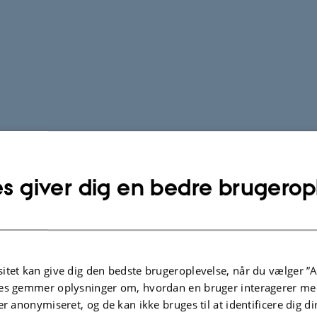
s giver dig en bedre brugerop
itet kan give dig den bedste brugeroplevelse, når du vælger ”A
es gemmer oplysninger om, hvordan en bruger interagerer med
er anonymiseret, og de kan ikke bruges til at identificere dig d