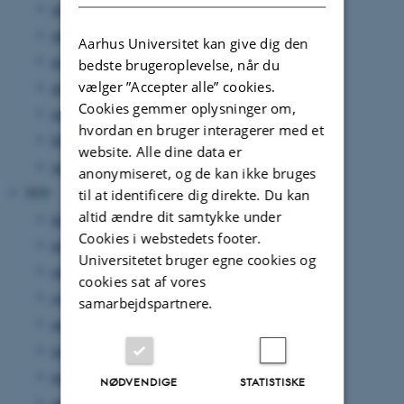
juli 2021
(4 poster)
juni 2021
(3 poster)
Aarhus Universitet kan give dig den
maj 2021
(6 poster)
bedste brugeroplevelse, når du
vælger ”Accepter alle” cookies.
april 2021
(1 post)
Cookies gemmer oplysninger om,
marts 2021
(7 poster)
hvordan en bruger interagerer med et
februar 2021
(1 post)
website. Alle dine data er
januar 2021
(5 poster)
anonymiseret, og de kan ikke bruges
2020
til at identificere dig direkte. Du kan
altid ændre dit samtykke under
december 2020
(1 post)
Cookies i webstedets footer.
november 2020
(7 poster)
Universitetet bruger egne cookies og
oktober 2020
(3 poster)
cookies sat af vores
september 2020
(3 poster)
samarbejdspartnere.
august 2020
(6 poster)
juni 2020
(5 poster)
maj 2020
(4 poster)
NØDVENDIGE
STATISTISKE
april 2020
(2 poster)