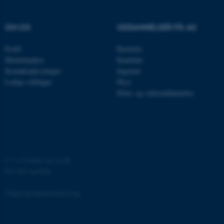
OM OS
UDDANNELSER PÅ AU
Profil
Bachelor
OptanonAlertBoxClosed
OneTrust LLC
.pure.au.dk
Medarbejdere
Kandidat
Kontaktoplysninger
Ingeniør
Ledige stillinger
Ph.d.
Efter- og videreuddannelse
PHPSESSID
PHP.net
©
—
Cookies på au.dk
internationalstaff.app3.geckoboo
Privatlivspolitik
Tilgængelighedserklæring