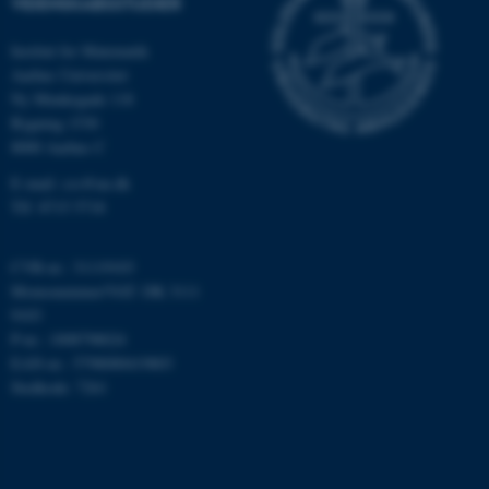
VIDENSKABSSTUDIER
x-ms-gateway-slice
Microsoft Corporation
Institut for Matematik
login.microsoftonline.com
Aarhus Universitet
CFTOKEN
Adobe Inc.
Ny Munkegade 118
eddiprod.au.dk
Bygning 1530
8000 Aarhus C
E-mail: css@au.dk
Tlf: 8715 5718
CVR-nr.: 31119103
brwConsent
.airtable.com
Momsnummer/VAT: DK 3111
9103
P-nr.: 1008798024
EAN-nr.: 5798000419803
Stedkode: 7261
CFTOKEN
Adobe Inc.
mit.au.dk