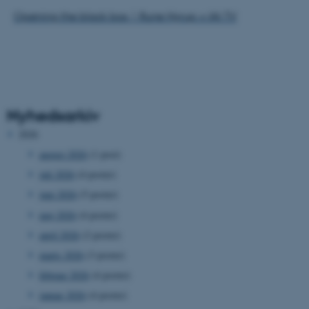
Opening the black box | Rune Nyrup » IAI TV
Nyhedsarkiv
2026
august 2026
(1 post)
juli 2026
(4 poster)
juni 2026
(5 poster)
maj 2026
(4 poster)
april 2026
(2 poster)
marts 2026
(3 poster)
februar 2026
(4 poster)
januar 2026
(4 poster)