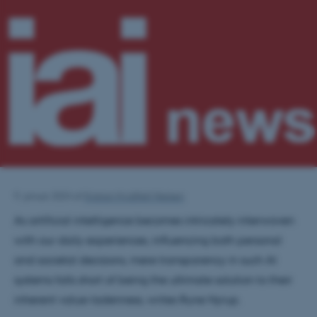
9. januar 2024
af
Kristian Hvidtfelt Nielsen
As artificial intelligence becomes intricately interwoven
with our daily experiences, influencing both personal
and societal decisions, mere transparency in such AI
systems falls short of being the ultimate solution to their
inherent value-ladenness, writes Rune Nyrup.