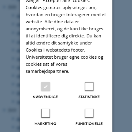
vælger ”Accepter alle” cookies.
2020
Cookies gemmer oplysninger om,
hvordan en bruger interagerer med et
december 2020
(1 post)
website. Alle dine data er
november 2020
(7 poster)
anonymiseret, og de kan ikke bruges
oktober 2020
(3 poster)
til at identificere dig direkte. Du kan
september 2020
(3 poster)
altid ændre dit samtykke under
Cookies i webstedets footer.
august 2020
(6 poster)
Universitetet bruger egne cookies og
juni 2020
(5 poster)
cookies sat af vores
maj 2020
(4 poster)
samarbejdspartnere.
april 2020
(2 poster)
marts 2020
(1 post)
februar 2020
(3 poster)
NØDVENDIGE
STATISTISKE
januar 2020
(4 poster)
2019
december 2019
(3 poster)
MARKETING
FUNKTIONELLE
november 2019
(1 post)