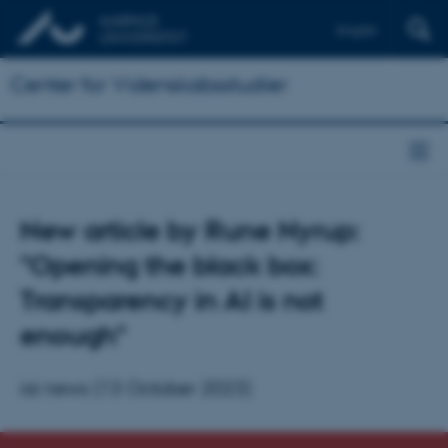
English
Center for Videnskabsstudier
New article by Rune Nyrup:
"Opening the black box:
Transparency in AI is not
enough"
iai news (13 October 2023)