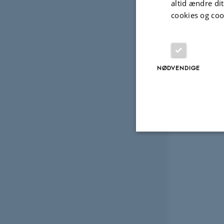
altid ændre di
cookies og coo
NØDVENDIGE
Nødvendige
Nødvendige cooki
grundlæggende fu
cookies.