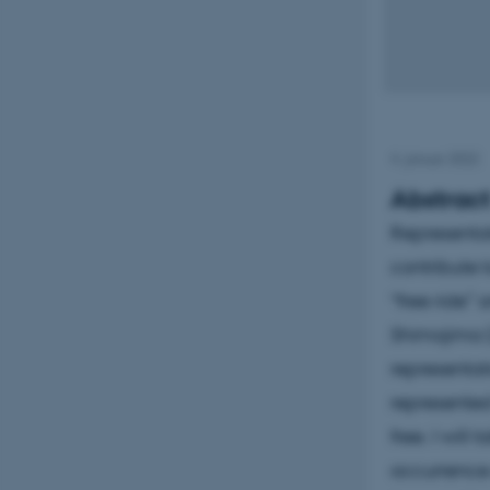
4. januar 2022
Abstrac
Representat
contribute 
“free ride” 
Shimojima (A
representat
represented
free. I will
occurrence 