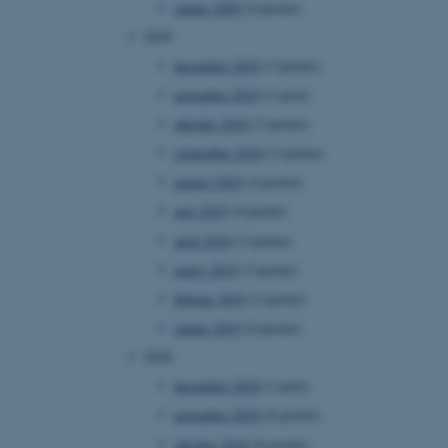
januar 2020
(4 poster)
2019
december 2019
(3 poster)
november 2019
(1 post)
 vores CMS-udbyder,
identificere en backend-
oktober 2019
(3 poster)
bruger er logget ind i
september 2019
(3 poster)
rbundet med Typo3-
august 2019
(4 poster)
emet. Det bruges generelt
ntifikator for at gøre det
maj 2019
(4 poster)
præferencer, men i mange
 ikke nødvendigt, da det
april 2019
(3 poster)
lt af platformen, skønt
webstedsadministratorer. I
marts 2019
(3 poster)
dstillet til at blive
en browsersession. Det
februar 2019
(3 poster)
entifikator i stedet for
januar 2019
(4 poster)
ose platform session
emmesider, som er skrevet
2018
gi. Den bruges af serveren
onym brugersession.
december 2018
(1 post)
session cookie, brugt af
november 2018
(6 poster)
Bruges normalt til at
ugersession af serveren.
oktober 2018
(6 poster)