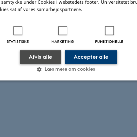
t samtykke under Cookies i webstedets footer. Universitetet br
kies sat af vores samarbejdspartnere.
STATISTISKE
MARKETING
FUNKTIONELLE
Afvis alle
Accepter alle
Læs mere om cookies
Statistiske
Marketing
Funktionelle
es hjælper med at gøre hjemmesiden brugbar ved at aktiv
nktioner som navigation mm. Hjemmesiden kan ikke funge