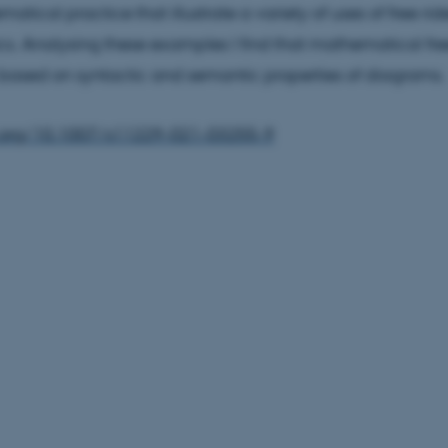
tical practice that illustrate a variety of uses of free ride
. Analysing these examples I find that mathematical free
ased on syntactic and semantic properties of diagrams.
i.org/10.1007/s11229-021-03255-9