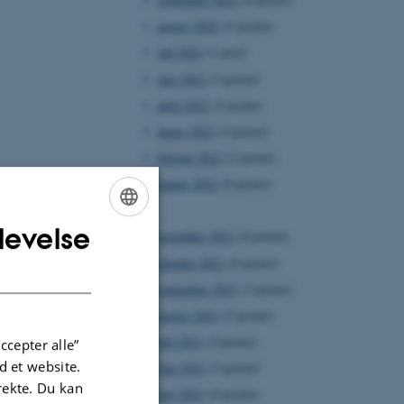
august 2022
(5 poster)
juli 2022
(1 post)
juni 2022
(3 poster)
april 2022
(2 poster)
marts 2022
(2 poster)
februar 2022
(2 poster)
januar 2022
(4 poster)
2021
levelse
ENGLISH
november 2021
(4 poster)
oktober 2021
(4 poster)
DANISH
september 2021
(3 poster)
august 2021
(5 poster)
juli 2021
(4 poster)
ccepter alle”
 et website.
juni 2021
(3 poster)
irekte. Du kan
maj 2021
(6 poster)