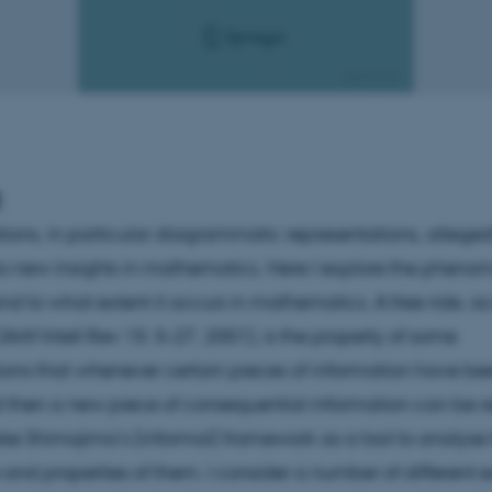
t
ions, in particular diagrammatic representations, alleged
to new insights in mathematics. Here I explore the pheno
and to what extent it occurs in mathematics. A free ride, a
rtif Intell Rev 15: 5–27, 2001), is the property of some
ions that whenever certain pieces of information have be
 then a new piece of consequential information can be re
 take Shimojima’s (informal) framework as a tool to analyse
and properties of them. I consider a number of different