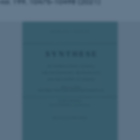
 vol. 199, 10475–10498 (2021)