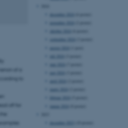
2024
december 2024
(6 poster)
november 2024
(2 poster)
oktober 2024
(6 poster)
september 2024
(3 poster)
august 2024
(1 post)
juli 2024
(3 poster)
ly
juni 2024
(7 poster)
menon of a
maj 2024
(3 poster)
ccording to
april 2024
(2 poster)
marts 2024
(2 poster)
en
februar 2024
(5 poster)
ad off for
januar 2024
(8 poster)
 the
2023
 examples
december 2023
(10 poster)