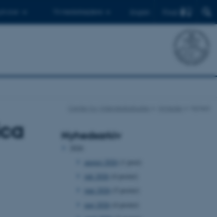
Find
 ph.d.er
Til medarbejdere
English
Center for Videnskabsstudier
Nyheder
Nyhed
ica
Nyhedsarkiv
2026
august 2026
(1 post)
juli 2026
(4 poster)
juni 2026
(5 poster)
maj 2026
(4 poster)