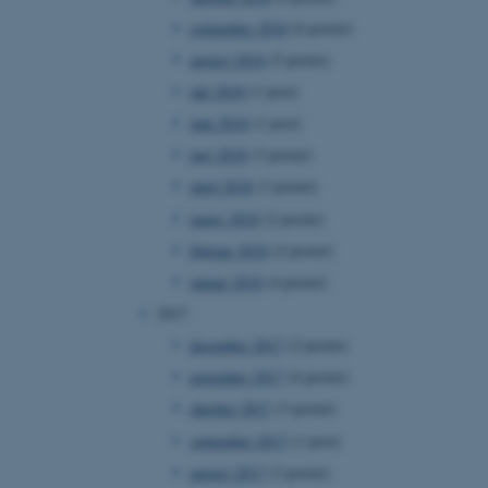
at understøtte
september 2018
(6 poster)
vilket sikrer, at
er bliver dirigeret til
august 2018
(5 poster)
er browsersession.
juli 2018
(1 post)
dFusion-applikationer.
 CFID hjælper denne
juni 2018
(1 post)
dentificere en klientenhed
t muligt for webstedet at
maj 2018
(3 poster)
nsvariabler. Hvordan
kke for webstedet. CFTOKEN
april 2018
(3 poster)
l til identifikation af
marts 2018
(2 poster)
f løsning af
februar 2018
(2 poster)
 fra OneTrust. Den
ategorierne af cookies,
januar 2018
(4 poster)
og om besøgende har
ge samtykke til brugen af
2017
det muligt for
re, at cookies i hver
december 2017
(2 poster)
gerens browser, når der
okien har en normal
november 2017
(4 poster)
lbagevendende besøgende på
cer husket. Den
nger, der kan identificere
oktober 2017
(3 poster)
september 2017
(1 post)
af websteder, der køres på
tformen. Det bruges til
august 2017
(3 poster)
for at sikre, at