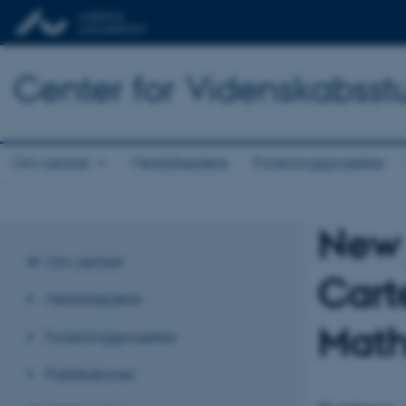
Center for Videnskabsst
Om centret
Medarbejdere
Forskningsprojekter
New 
Om centret
Carte
Medarbejdere
Math
Forskningsprojekter
Publikationer