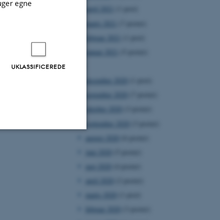
uger egne
april 2021
(1 post)
marts 2021
(7 poster)
februar 2021
(1 post)
januar 2021
(5 poster)
2020
UKLASSIFICEREDE
december 2020
(1 post)
november 2020
(7 poster)
oktober 2020
(3 poster)
september 2020
(3 poster)
august 2020
(6 poster)
Uklassificerede
juni 2020
(5 poster)
maj 2020
(4 poster)
april 2020
(2 poster)
ere nogle
marts 2020
(1 post)
rer uden disse
februar 2020
(3 poster)