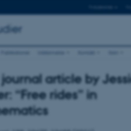
Til studerende
Til
udier
Publikationer
Uddannelse
Kontakt
Sam
journal article by Jess
r: “Free rides” in
ematics