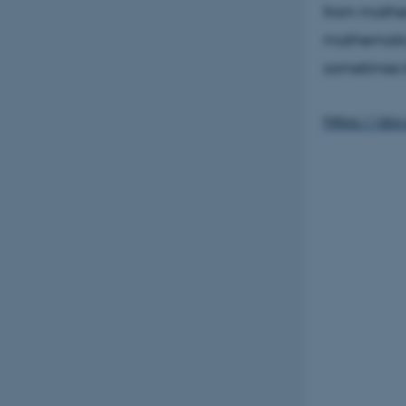
from mathema
mathematics
sometimes b
https://do