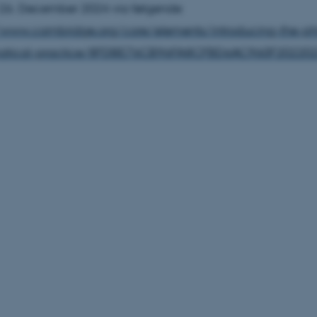
il 26. December 2024 via følgende
//www.cambridge.org/core/elements/introducing-the-ph
atical-practice/8FDBE76CB96FA8CFBD6AC960F20220