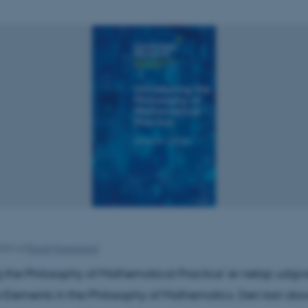
2024
af
Randi Mosegaard
g the Philosophy of Mathematical Practice’ er netop udgive
Elements in the Philosophy of Mathematics. Den kan do