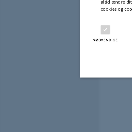
altid ændre di
cookies og coo
NØDVENDIGE
Nødvendige
Nødvendige cooki
grundlæggende fu
cookies.