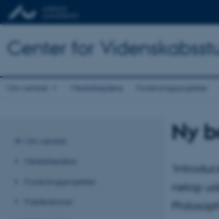
Center for Videnskabsst
Om centret
Medarbejdere
Forskningsprojekter
Ny b
Om centret
Medarbejdere
‘Introduc
Forskningsprojekter
netop ud
Publikationer
Philosop