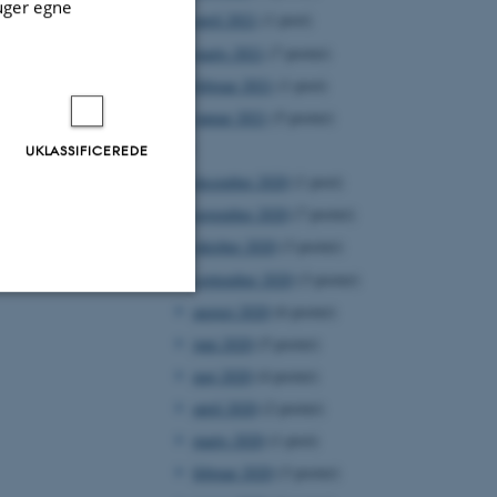
uger egne
april 2021
(1 post)
marts 2021
(7 poster)
februar 2021
(1 post)
januar 2021
(5 poster)
2020
UKLASSIFICEREDE
december 2020
(1 post)
november 2020
(7 poster)
oktober 2020
(3 poster)
september 2020
(3 poster)
august 2020
(6 poster)
Uklassificerede
juni 2020
(5 poster)
maj 2020
(4 poster)
april 2020
(2 poster)
ere nogle
marts 2020
(1 post)
rer uden disse
februar 2020
(3 poster)