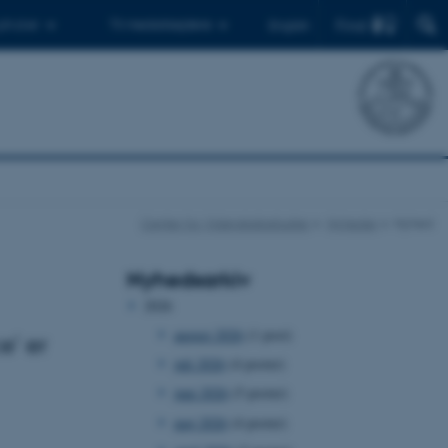
Find
 ph.d.er
Til medarbejdere
English
Center for Videnskabsstudier
Nyheder
Nyhed
Nyhedsarkiv
2026
august 2026
(1 post)
e’ er
juli 2026
(4 poster)
juni 2026
(5 poster)
maj 2026
(4 poster)