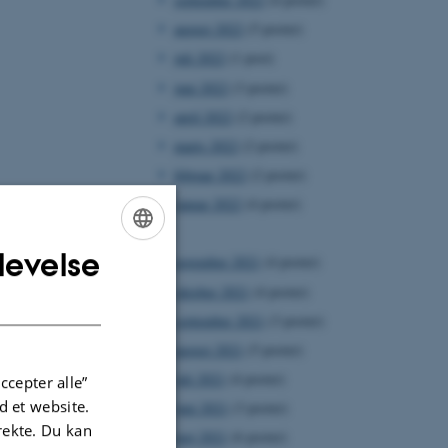
august 2022
(5 poster)
juli 2022
(1 post)
juni 2022
(3 poster)
april 2022
(2 poster)
marts 2022
(2 poster)
februar 2022
(2 poster)
januar 2022
(4 poster)
2021
levelse
ENGLISH
november 2021
(4 poster)
oktober 2021
(4 poster)
DANISH
september 2021
(3 poster)
august 2021
(5 poster)
juli 2021
(4 poster)
ccepter alle”
 et website.
juni 2021
(3 poster)
irekte. Du kan
maj 2021
(6 poster)