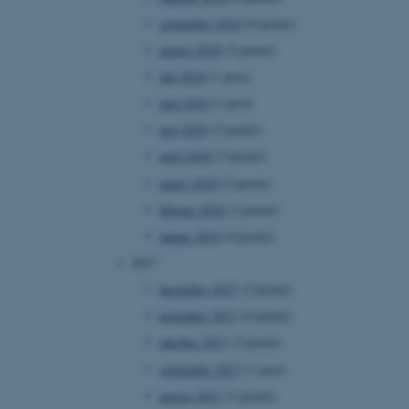
ebsites run on the Windows
september 2018
(6 poster)
is used for load balancing
 page requests are routed
august 2018
(5 poster)
y browsing session.
juli 2018
(1 post)
crosoft to securely verify
juni 2018
(1 post)
crosoft to securely verify
maj 2018
(3 poster)
april 2018
(3 poster)
istinguish between
 beneficial for the
marts 2018
(2 poster)
e valid reports on the use
februar 2018
(2 poster)
istinguish between
januar 2018
(4 poster)
 beneficial for the
e valid reports on the use
2017
december 2017
(2 poster)
istinguish between
 beneficial for the
november 2017
(4 poster)
e valid reports on the use
oktober 2017
(3 poster)
ure as a hosting platform
september 2017
(1 post)
ing, this cookie ensures
isitor browsing session
august 2017
(3 poster)
he same server in the