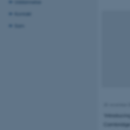
Uddannelse
Kontakt
Sam
28. november 
‘Introducin
Cambridge 