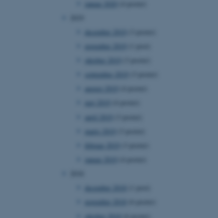
januar 2020
(4 poster)
2019
december 2019
(3 poster)
november 2019
(1 post)
 vores CMS-udbyder,
identificere en backend-
oktober 2019
(3 poster)
bruger er logget ind i
september 2019
(3 poster)
rbundet med Typo3-
august 2019
(4 poster)
emet. Det bruges generelt
ntifikator for at gøre det
maj 2019
(4 poster)
præferencer, men i mange
 ikke nødvendigt, da det
april 2019
(3 poster)
lt af platformen, skønt
webstedsadministratorer. I
marts 2019
(3 poster)
dstillet til at blive
en browsersession. Det
februar 2019
(3 poster)
entifikator i stedet for
januar 2019
(4 poster)
ose platform session
emmesider, som er skrevet
2018
gi. Den bruges af serveren
onym brugersession.
december 2018
(1 post)
session cookie, brugt af
november 2018
(6 poster)
Bruges normalt til at
ugersession af serveren.
oktober 2018
(6 poster)