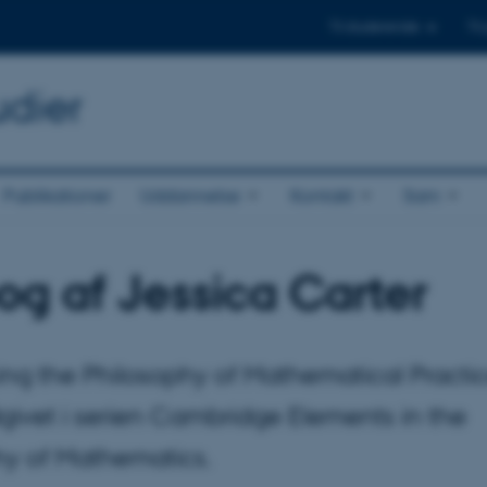
Til studerende
Til
udier
Publikationer
Uddannelse
Kontakt
Sam
og af Jessica Carter
ing the Philosophy of Mathematical Practic
givet i serien Cambridge Elements in the
hy of Mathematics.