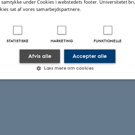
t samtykke under Cookies i webstedets footer. Universitetet br
kies sat af vores samarbejdspartnere.
STATISTISKE
MARKETING
FUNKTIONELLE
Afvis alle
Accepter alle
Læs mere om cookies
Statistiske
Marketing
Funktionelle
es hjælper med at gøre hjemmesiden brugbar ved at aktiv
nktioner som navigation mm. Hjemmesiden kan ikke funge