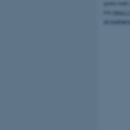
gratis indt
link
https:
of-mathem