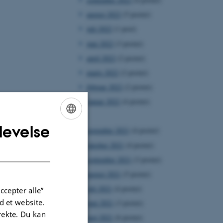
august 2022
(5 poster)
juli 2022
(1 post)
juni 2022
(3 poster)
april 2022
(2 poster)
marts 2022
(2 poster)
februar 2022
(2 poster)
januar 2022
(4 poster)
2021
levelse
ENGLISH
november 2021
(4 poster)
oktober 2021
(4 poster)
DANISH
september 2021
(3 poster)
august 2021
(5 poster)
juli 2021
(4 poster)
ccepter alle”
 et website.
juni 2021
(3 poster)
irekte. Du kan
maj 2021
(6 poster)