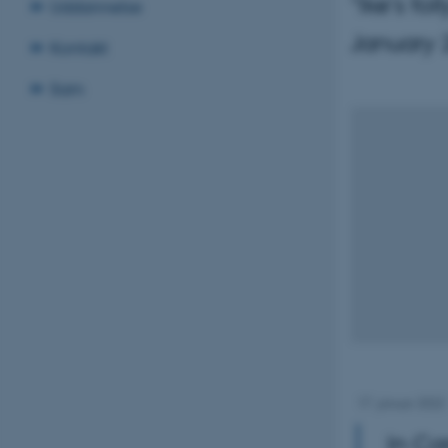
"Ike's fo
Uddannelse
January
Kontakt
Sam
17. januar 2022
In Ca