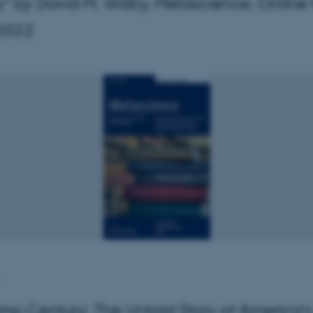
lly" by David M. Watry, Metascience, Online F
 2022
mp Century: The Untold Story of America’s