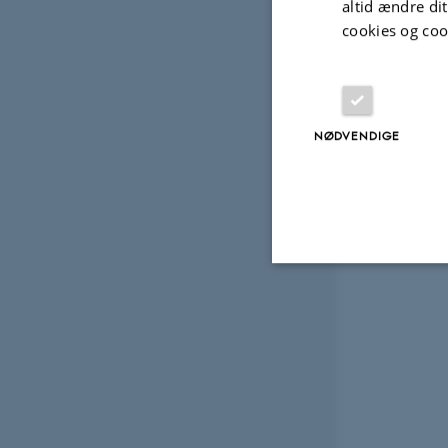
altid ændre di
cookies og coo
NØDVENDIGE
Nødvendige
Nødvendige cooki
grundlæggende fu
cookies.