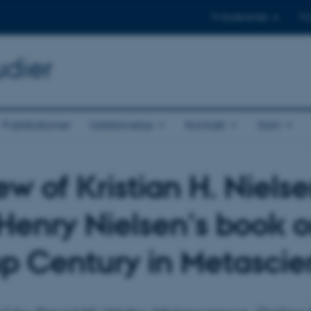
Til studerende
Til
udier
Publikationer
Uddannelse
Kontakt
Sam
ew of Kristian H. Niels
Henry Nielsen's book 
 Century in Metasci