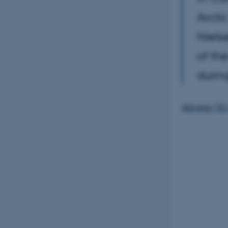
Arcti
Niels
of th
durin
doi.org/10