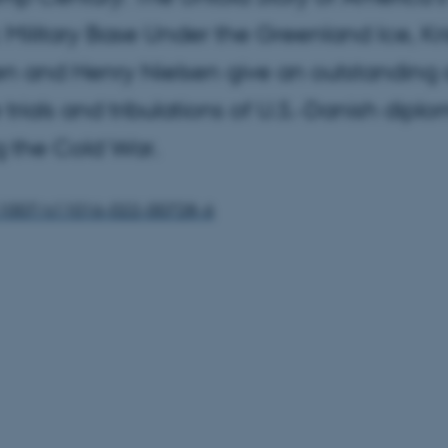
c Military Base Under the Greenland Ice, Kri
en and Henry Nielsen give an outstanding
e trials and tribulations of U.S.-Danish dipl
g the Cold War.
.1007/s11016-022-00728-6