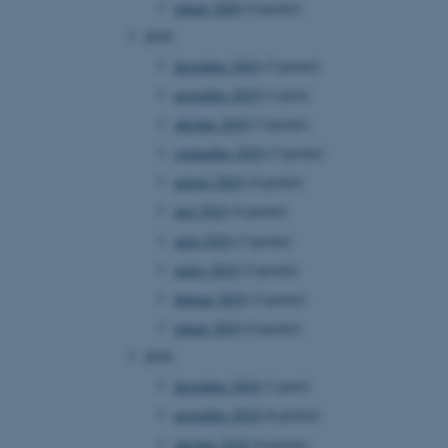
januar 2020
(4 poster)
2019
december 2019
(3 poster)
november 2019
(1 post)
 vores CMS-udbyder,
identificere en backend-
oktober 2019
(3 poster)
bruger er logget ind i
september 2019
(3 poster)
rbundet med Typo3-
august 2019
(4 poster)
emet. Det bruges generelt
ntifikator for at gøre det
maj 2019
(4 poster)
præferencer, men i mange
 ikke nødvendigt, da det
april 2019
(3 poster)
lt af platformen, skønt
webstedsadministratorer. I
marts 2019
(3 poster)
dstillet til at blive
en browsersession. Det
februar 2019
(3 poster)
entifikator i stedet for
januar 2019
(4 poster)
ose platform session
emmesider, som er skrevet
2018
gi. Den bruges af serveren
onym brugersession.
december 2018
(1 post)
session cookie, brugt af
november 2018
(6 poster)
Bruges normalt til at
ugersession af serveren.
oktober 2018
(6 poster)