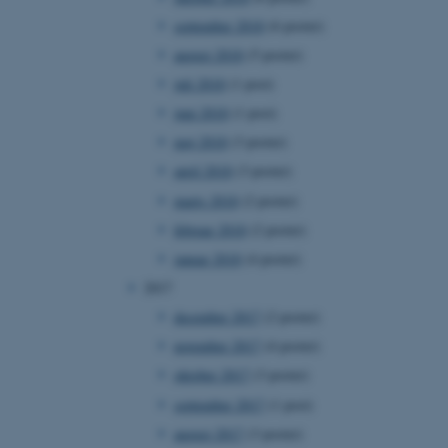
ebsites run on the Windows
september 2018
(6 poster)
is used for load balancing
 page requests are routed
august 2018
(5 poster)
y browsing session.
juli 2018
(1 post)
crosoft to securely verify
juni 2018
(1 post)
crosoft to securely verify
maj 2018
(3 poster)
april 2018
(3 poster)
istinguish between
 beneficial for the
marts 2018
(2 poster)
e valid reports on the use
februar 2018
(2 poster)
istinguish between
januar 2018
(4 poster)
 beneficial for the
e valid reports on the use
2017
december 2017
(2 poster)
istinguish between
 beneficial for the
november 2017
(4 poster)
e valid reports on the use
oktober 2017
(3 poster)
ure as a hosting platform
september 2017
(1 post)
ing, this cookie ensures
isitor browsing session
august 2017
(3 poster)
he same server in the