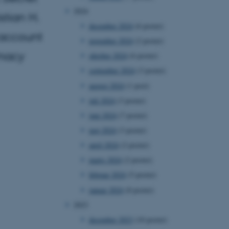
2024
stian H.
december 2024
(6 poster)
 account
november 2024
(2 poster)
omacy
oktober 2024
(6 poster)
september 2024
(3 poster)
august 2024
(1 post)
juli 2024
(3 poster)
juni 2024
(7 poster)
maj 2024
(3 poster)
april 2024
(2 poster)
marts 2024
(2 poster)
februar 2024
(5 poster)
januar 2024
(8 poster)
2023
december 2023
(10 poster)