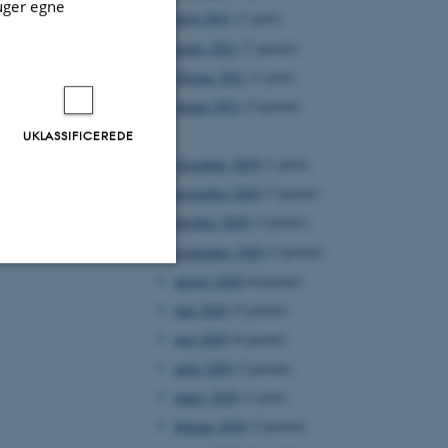
uger egne
april 2021
(1 post)
marts 2021
(7 poster)
februar 2021
(1 post)
januar 2021
(5 poster)
2020
UKLASSIFICEREDE
december 2020
(1 post)
november 2020
(7 poster)
oktober 2020
(3 poster)
september 2020
(3 poster)
august 2020
(6 poster)
Uklassificerede
juni 2020
(5 poster)
maj 2020
(4 poster)
april 2020
(2 poster)
ere nogle
marts 2020
(1 post)
rer uden disse
februar 2020
(3 poster)