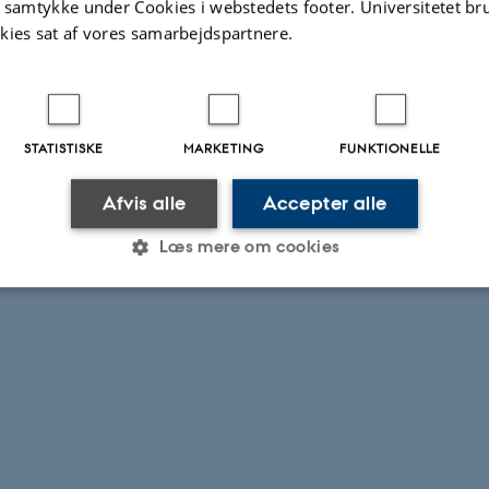
t samtykke under Cookies i webstedets footer. Universitetet br
kies sat af vores samarbejdspartnere.
STATISTISKE
MARKETING
FUNKTIONELLE
Afvis alle
Accepter alle
Læs mere om cookies
Statistiske
Marketing
Funktionelle
es hjælper med at gøre hjemmesiden brugbar ved at aktiv
nktioner som navigation mm. Hjemmesiden kan ikke funge