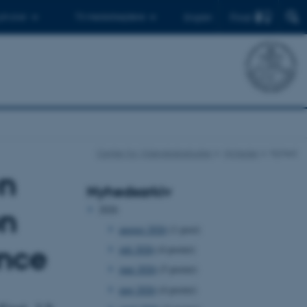
Find
 ph.d.er
Til medarbejdere
English
Center for Videnskabsstudier
Nyheder
Nyhed
en
Nyhedsarkiv
2026
on
august 2026
(1 post)
ence
juli 2026
(4 poster)
juni 2026
(5 poster)
maj 2026
(4 poster)