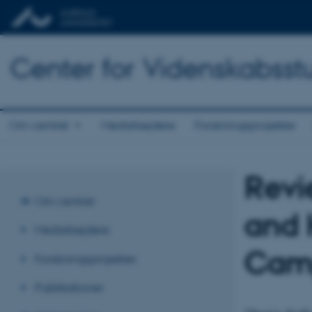
Center for Videnskabsst
Om centret
Medarbejdere
Forskningsprojekter
Revi
Om centret
and 
Medarbejdere
Camp
Forskningsprojekter
Publikationer