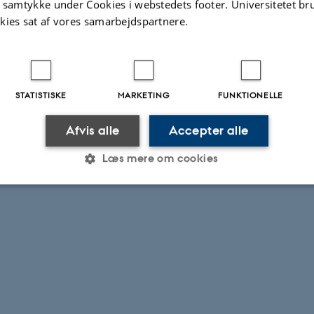
t samtykke under Cookies i webstedets footer. Universitetet br
kies sat af vores samarbejdspartnere.
STATISTISKE
MARKETING
FUNKTIONELLE
Afvis alle
Accepter alle
Læs mere om cookies
Statistiske
Marketing
Funktionelle
es hjælper med at gøre hjemmesiden brugbar ved at aktiv
nktioner som navigation mm. Hjemmesiden kan ikke funge