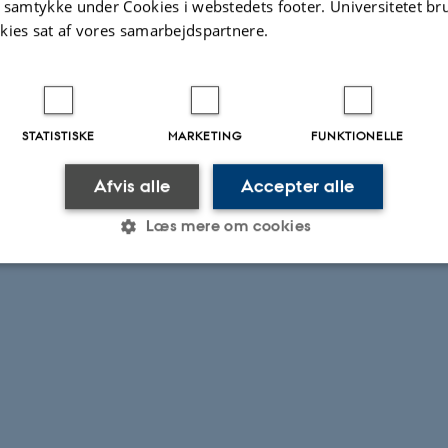
t samtykke under Cookies i webstedets footer. Universitetet br
kies sat af vores samarbejdspartnere.
STATISTISKE
MARKETING
FUNKTIONELLE
Afvis alle
Accepter alle
Læs mere om cookies
Statistiske
Marketing
Funktionelle
es hjælper med at gøre hjemmesiden brugbar ved at aktiv
nktioner som navigation mm. Hjemmesiden kan ikke funge